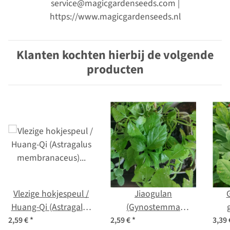
service@magicgardenseeds.com |
https://www.magicgardenseeds.nl
Klanten kochten hierbij de volgende
producten
Vlezige hokjespeul /
Jiaogulan
Huang-Qi (Astragalus
(Gynostemma
membranaceus)
pentaphyllum) zaden
2,59 €
*
2,59 €
*
3,39