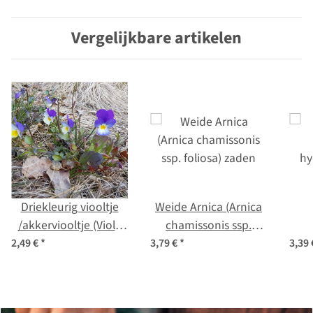
zaden
Vergelijkbare artikelen
Driekleurig viooltje
Weide Arnica (Arnica
/akkerviooltje (Viola
chamissonis ssp.
tricolor) zaden
foliosa) zaden
hy
2,49 €
*
3,79 €
*
3,39