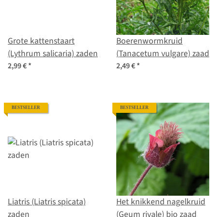
Grote kattenstaart
Boerenwormkruid
(Lythrum salicaria) zaden
(Tanacetum vulgare) zaad
2,99 €
*
2,49 €
*
BESTSELLER
BESTSELLER
Liatris (Liatris spicata)
Het knikkend nagelkruid
zaden
(Geum rivale) bio zaad