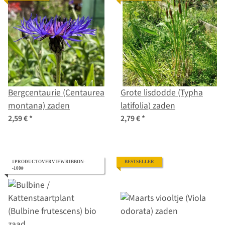
Bergcentaurie (Centaurea
Grote lisdodde (Typha
montana) zaden
latifolia) zaden
2,59 €
*
2,79 €
*
#PRODUCTOVERVIEW.RIBBON-
BESTSELLER
-100#