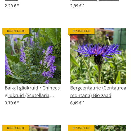
2,29 €
*
2,99 €
*
BESTSELLER
BESTSELLER
Baikal glidkruid / Chinees
Bergcentaurie (Centaurea
glidkruid (Scutellaria
montana) Bio zaad
baicalensis)
3,79 €
*
6,49 €
*
BESTSELLER
BESTSELLER