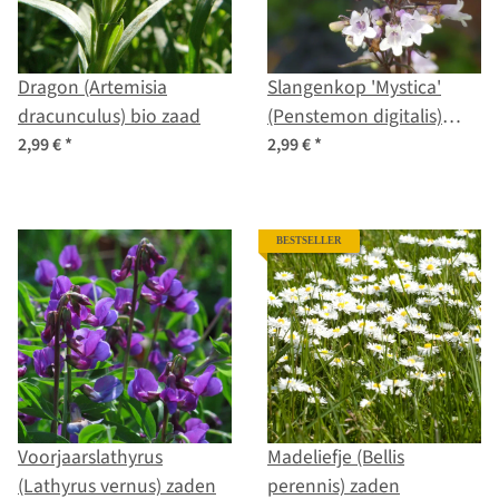
Dragon (Artemisia
Slangenkop 'Mystica'
dracunculus) bio zaad
(Penstemon digitalis)
zaden
2,99 €
*
2,99 €
*
BESTSELLER
Voorjaarslathyrus
Madeliefje (Bellis
(Lathyrus vernus) zaden
perennis) zaden