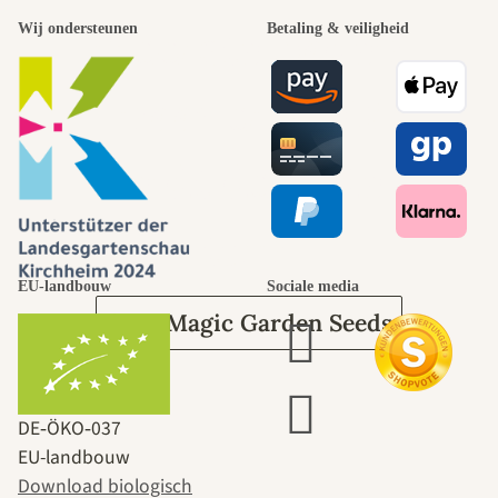
Wij ondersteunen
Betaling & veiligheid
mooiste paden
naar onszelf
leidt door de
tuin.
EU-landbouw
Sociale media
Over Magic Garden Seeds
DE‑ÖKO‑037
EU-landbouw
Download biologisch