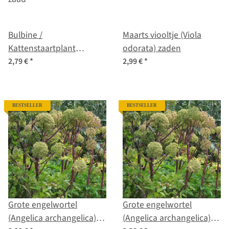
Bulbine /
Maarts viooltje (Viola
Kattenstaartplant
odorata) zaden
(Bulbine frutescens) bio
2,79 €
*
2,99 €
*
zaad
BESTSELLER
BESTSELLER
Grote engelwortel
Grote engelwortel
(Angelica archangelica)
(Angelica archangelica)