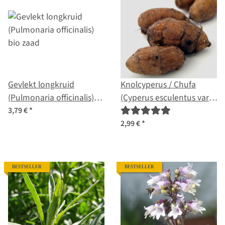
Gevlekt longkruid
Knolcyperus / Chufa
(Pulmonaria officinalis)
(Cyperus esculentus var.
bio zaad
sativus)
3,79 €
*
2,99 €
*
BESTSELLER
BESTSELLER