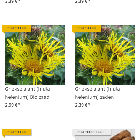
biologisch zaad
zaden
3,39 €
*
2,39 €
*
BESTSELLER
BESTSELLER
Griekse alant (Inula
Griekse alant (Inula
helenium) Bio zaad
helenium) zaden
2,99 €
*
2,39 €
*
BESTSELLER
BEST BEOORDEELD