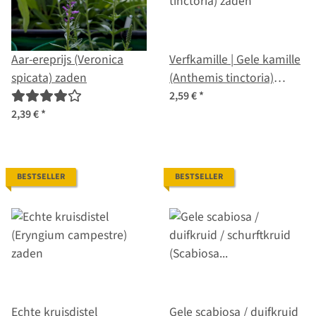
Aar-ereprijs (Veronica
Verfkamille | Gele kamille
spicata) zaden
(Anthemis tinctoria)
zaden
2,59 €
*
2,39 €
*
BESTSELLER
BESTSELLER
Echte kruisdistel
Gele scabiosa / duifkruid