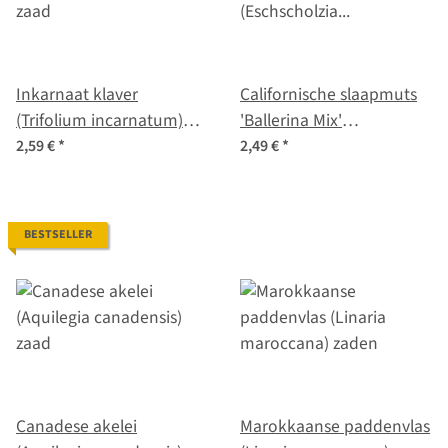
Inkarnaat klaver
Californische slaapmuts
(Trifolium incarnatum)
'Ballerina Mix'
zaad
(Eschscholzia californica)
2,59 €
*
2,49 €
*
zaden
BESTSELLER
Canadese akelei
Marokkaanse paddenvlas