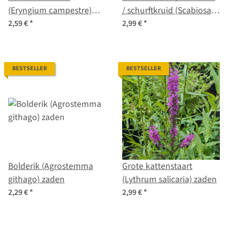
(Eryngium campestre)
/ schurftkruid (Scabiosa
zaden
ochroleuca) zaden
2,59 €
*
2,99 €
*
BESTSELLER
BESTSELLER
Bolderik (Agrostemma
Grote kattenstaart
githago) zaden
(Lythrum salicaria) zaden
2,29 €
*
2,99 €
*