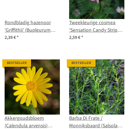
Rondbladig hazenoor
Tweekleurige cosmea
‘Griffithii’ (Bupleurum
'Sensation Candy Stripe'
rotundifolium) zaden
(Cosmos bipinnatus)
2,39 €
*
2,59 €
*
zaden
BESTSELLER
BESTSELLER
Akkergoudsbloem
Barba Di Frate /
(Calendula arvensis)
Monniksbaard (Salsola