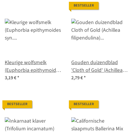
BESTSELLER
Kleurige wolfsmelk
Gouden duizendblad
(Euphorbia epithymoides
'Cloth of Gold' (Achillea
syn. polychroma) zaden
filipendulina) zaad
3,19 €
*
2,79 €
*
BESTSELLER
BESTSELLER