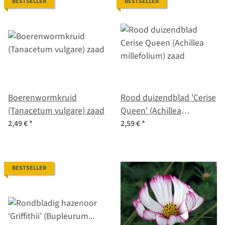
BESTSELLER
BESTSELLER
Boerenwormkruid
Rood duizendblad 'Cerise
(Tanacetum vulgare) zaad
Queen' (Achillea
millefolium) zaad
2,49 €
*
2,59 €
*
BESTSELLER