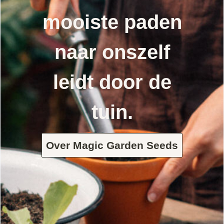
mooiste paden
naar onszelf
leidt door de
tuin.
Over Magic Garden Seeds