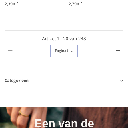
zaden
soda) zaden
2,39 €
*
2,79 €
*
Artikel 1 - 20 van 248
Pagina
1
Categorieën
Een van de