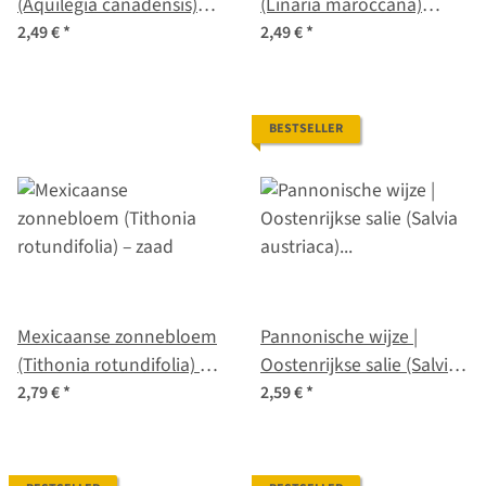
(Aquilegia canadensis)
(Linaria maroccana)
zaad
zaden
2,49 €
*
2,49 €
*
BESTSELLER
Mexicaanse zonnebloem
Pannonische wijze |
(Tithonia rotundifolia) –
Oostenrijkse salie (Salvia
zaad
austriaca) zaad
2,79 €
*
2,59 €
*