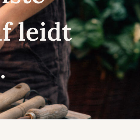
f leidt
.