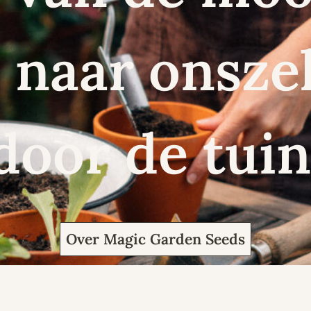
naar onszel
door de tuin
Over Magic Garden Seeds