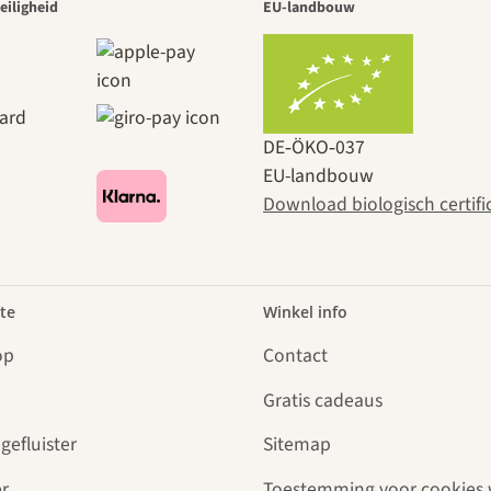
eiligheid
EU-landbouw
DE‑ÖKO‑037
EU-landbouw
Download biologisch certifi
te
Winkel info
op
Contact
Gratis cadeaus
gefluister
Sitemap
r
Toestemming voor cookies 