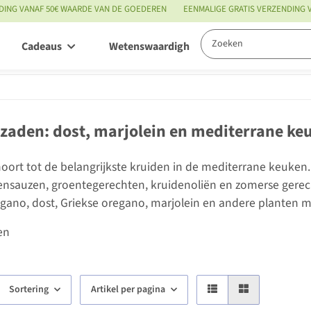
DING VANAF 50€ WAARDE VAN DE GOEDEREN
EENMALIGE GRATIS VERZENDING
Cadeaus
Wetenswaardigheden
Service
zaden: dost, marjolein en mediterrane k
ort tot de belangrijkste kruiden in de mediterrane keuken
ensauzen, groentegerechten, kruidenoliën en zomerse gerecht
egano, dost, Griekse oregano, marjolein en andere planten 
en
Sortering
Artikel per pagina