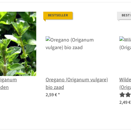
BESTSELLER
BEST
riganum
Oregano (Origanum vulgare)
Wilde
aden
bio zaad
(Ori
2,59 €
*
2,49 