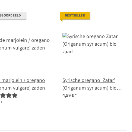
 BEOORDEELD
BESTSELLER
 marjolein / oregano
Syrische oregano 'Zatar'
ganum vulgare) zaden
(Origanum syriacum) bio
zaad
4,59 €
*
€
*