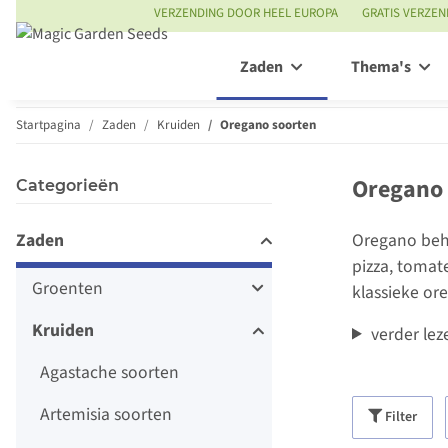
VERZENDING DOOR HEEL EUROPA
GRATIS VERZEN
Zaden
Thema's
Startpagina
Zaden
Kruiden
Oregano soorten
Oregano 
Categorieën
Zaden
Oregano beho
pizza, tomat
Groenten
klassieke or
Kruiden
verder lez
Agastache soorten
Artemisia soorten
Filter