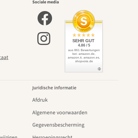
Sociale media
SEHR GUT
4.86 / 5
aus 861 Bewertungen
bei: amazon.de,
caat
amazon.it, amazon.es,
shopvote.de
Juridische informatie
Afdruk
Algemene voorwaarden
Gegevensbescherming
wijzigen
Herroepingsrecht