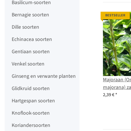
Basilicum-soorten
Bernagie soorten
BESTSELLER
Dille soorten
Echinacea soorten
Gentiaan soorten
Venkel soorten
Ginseng en verwante planten
Majoraan (O
majorana) z
Glidkruid soorten
2,39 €
*
Hartgespan soorten
Knoflook-soorten
Koriandersoorten