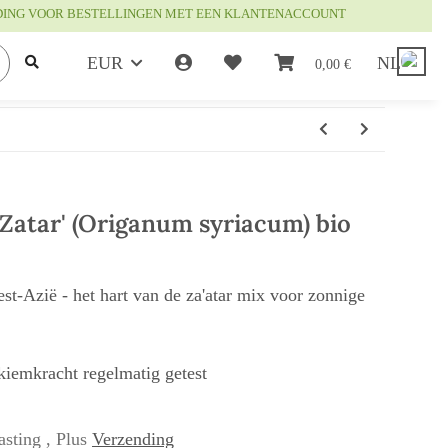
DING VOOR BESTELLINGEN MET EEN KLANTENACCOUNT
EUR
NL
0,00 €
'Zatar' (Origanum syriacum) bio
-Azië - het hart van de za'atar mix voor zonnige
 kiemkracht regelmatig getest
asting , Plus
Verzending