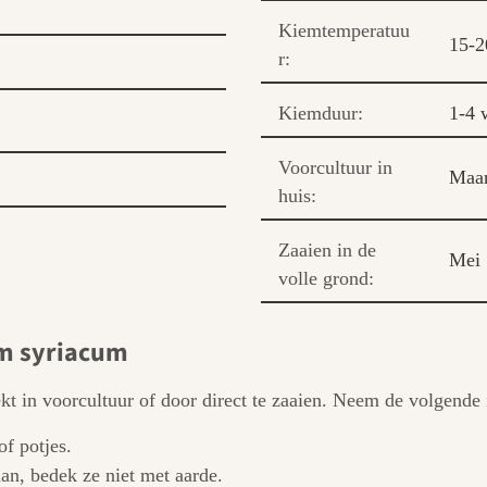
Kiemtemperatuu
15-2
r:
Kiemduur:
1-4 
Voorcultuur in
Maar
huis:
Zaaien in de
Mei
volle grond:
um syriacum
in voorcultuur of door direct te zaaien. Neem de volgende in
of potjes.
aan, bedek ze niet met aarde.