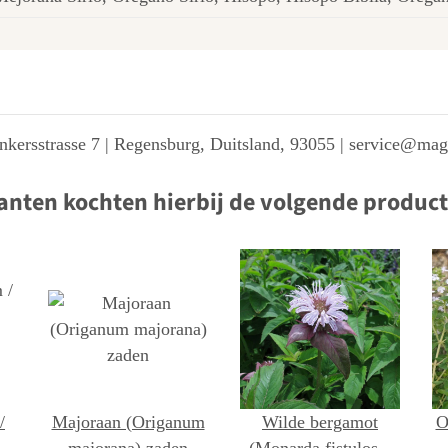
kersstrasse 7 | Regensburg, Duitsland, 93055 | service@ma
anten kochten hierbij de volgende produc
/
Majoraan (Origanum
Wilde bergamot
O