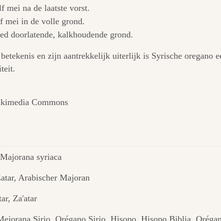
f mei na de laatste vorst.
f mei in de volle grond.
ed doorlatende, kalkhoudende grond.
 betekenis en zijn aantrekkelijk uiterlijk is Syrische oregano
teit.
Wikimedia Commons
Majorana syriaca
atar, Arabischer Majoran
ar, Za'atar
Mejorana Sirio, Orégano Sirio, Hisopo, Hisopo Biblia, Oréga