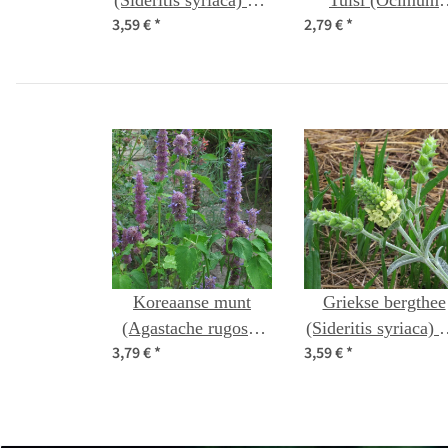
(Sideritis syriaca) bio
Tulsi (Ocimum
3,59 €
*
2,79 €
*
zaad
tenuiflorum syn.
sanctum )
Koreaanse munt
Griekse bergthee
(Agastache rugosa)
(Sideritis syriaca) 
3,79 €
*
3,59 €
*
bio zaad
zaad