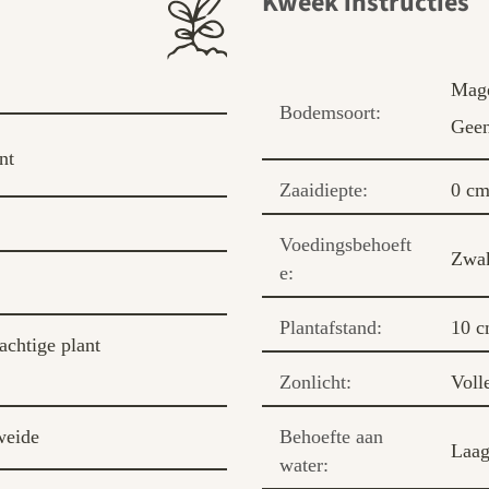
Kweek instructies
Mag
Bodemsoort:
Geen
nt
Zaaidiepte:
0 c
Voedingsbehoeft
Zwak
e:
Plantafstand:
10 
chtige plant
Zonlicht:
Voll
weide
Behoefte aan
Laa
water: