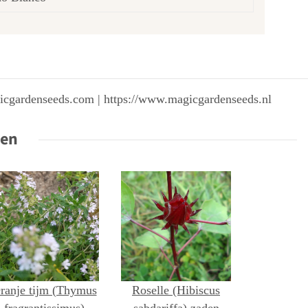
gicgardenseeds.com | https://www.magicgardenseeds.nl
ten
ranje tijm (Thymus
Roselle (Hibiscus