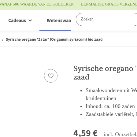
VANAF 50€ WAARDE VAN DE GOEDEREN
EENMALIGE GRATIS VERZEN
Cadeaus
Wetenswaardigheden
Service
Syrische oregano 'Zatar' (Origanum syriacum) bio zaad
Syrische oregano 
zaad
Smaakwonderen uit West
kruidentuinen
Inhoud: ca. 100 zaden
Zaadstabiele variëteit,
4,59 €
incl. Omzetbel