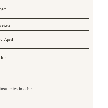
0°C
weken
t
April
Juni
structies in acht: