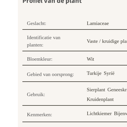
Profiel van de plant
Geslacht:
Lamiaceae
Identificatie van
Vaste / kruidige pla
planten:
Bloemkleur:
Wit
Turkije
Syrië
Gebied van oorsprong:
Sierplant
Geneeskra
Gebruik:
Kruidenplant
Lichtkiemer
Bijen
Kenmerken: