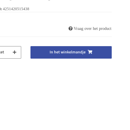
N:
4251420515438
Vraag over het product
ket
In het winkelmandje