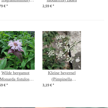
fragrantissimus)
sabdariffa) zaden
79 €
*
2,59 €
*
zaden
Wilde bergamot
Kleine bevernel
(Monarda fistulosa)
(Pimpinella
59 €
*
3,19 €
*
bio zaad
saxifraga) bio zaad