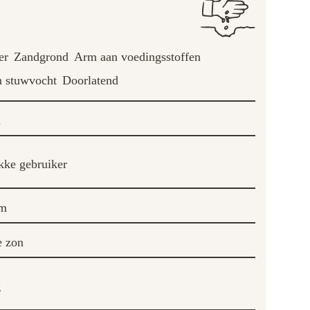
er
Zandgrond
Arm aan voedingsstoffen
 stuwvocht
Doorlatend
m
ke gebruiker
cm
e zon
g