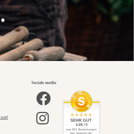
.
Sociale media
caat
SEHR GUT
4.86 / 5
aus 861 Bewertungen
bei: amazon.de,