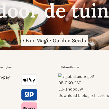
door de tuin
Over Magic Garden Seeds
veiligheid
EU-landbouw
DE‑ÖKO‑037
EU-landbouw
Download biologisch certifi