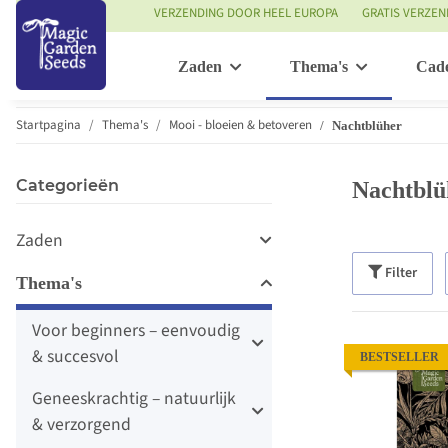
VERZENDING DOOR HEEL EUROPA
GRATIS VERZEN
Zaden
Thema's
Cad
Startpagina
Thema's
Mooi - bloeien & betoveren
Nachtblüher
Categorieën
Nachtblü
Zaden
Filter
Thema's
Voor beginners – eenvoudig
& succesvol
BESTSELLER
Geneeskrachtig – natuurlijk
& verzorgend