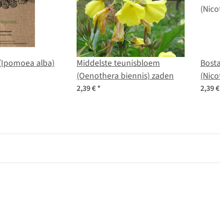
Ipomoea alba)
Middelste teunisbloem
Bost
(Oenothera biennis) zaden
(Nico
2,39 €
*
2,39 