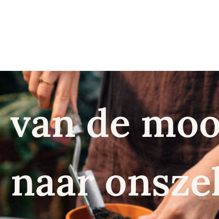
 van de moo
naar onszel