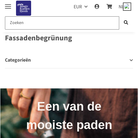
EUR
NL
Fassadenbegrünung
Categorieën
Een van de
mooiste paden