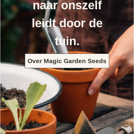
naar onszelf
leidt door de
tuin.
Over Magic Garden Seeds