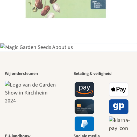
Een van de
Wij ondersteunen
Betaling & veiligheid
mooiste paden
naar onszelf
leidt door de
tuin.
EU-landbouw
Sociale media