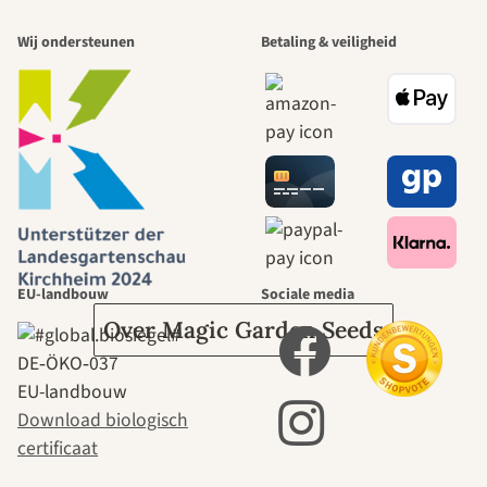
Wij ondersteunen
Betaling & veiligheid
mooiste paden
naar onszelf
leidt door de
tuin.
EU-landbouw
Sociale media
Over Magic Garden Seeds
DE‑ÖKO‑037
EU-landbouw
Download biologisch
certificaat