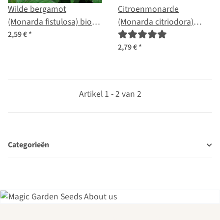
Wilde bergamot
Citroenmonarde
(Monarda fistulosa) bio
(Monarda citriodora)
zaad
zaden
2,59 €
*
2,79 €
*
Artikel 1 - 2 van 2
Categorieën
Een van de