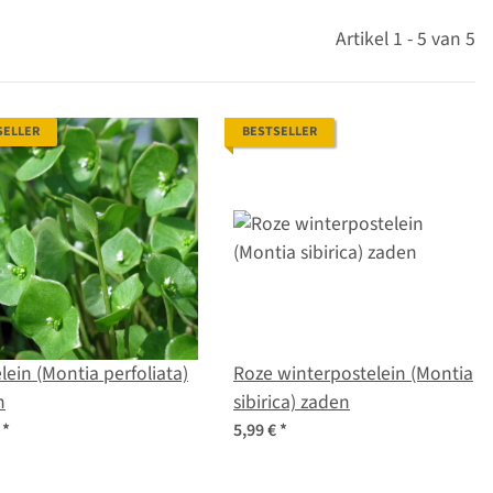
Artikel 1 - 5 van 5
SELLER
BESTSELLER
lein (Montia perfoliata)
Roze winterpostelein (Montia
n
sibirica) zaden
€
*
5,99 €
*