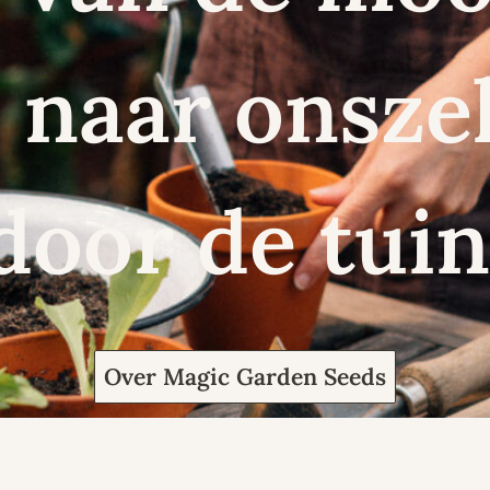
naar onszel
door de tuin
Over Magic Garden Seeds