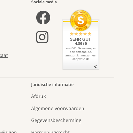
Sociale media
SEHR GUT
4.86 / 5
aus 861 Bewertungen
bei: amazon.de,
caat
amazon.it, amazon.es,
shopvote.de
Juridische informatie
Afdruk
Algemene voorwaarden
Gegevensbescherming
wijzigen
Herroepingsrecht