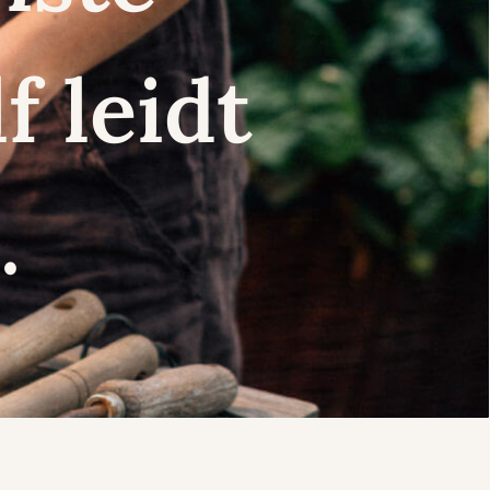
f leidt
.