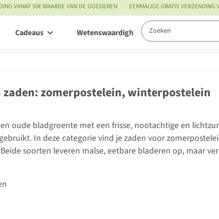
DING VANAF 50€ WAARDE VAN DE GOEDEREN
EENMALIGE GRATIS VERZENDING
Cadeaus
Wetenswaardigheden
Service
n zaden: zomerpostelein, winterpostelein
 een oude bladgroente met een frisse, nootachtige en lichtz
ebruikt. In deze categorie vind je zaden voor zomerpostele
 Beide soorten leveren malse, eetbare bladeren op, maar ver
en