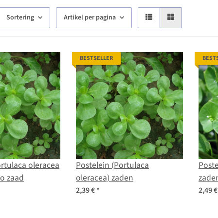
Sortering
Artikel per pagina
BESTSELLER
BEST
ortulaca oleracea
Postelein (Portulaca
Poste
bio zaad
oleracea) zaden
zade
2,39 €
*
2,49 