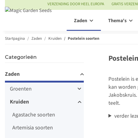
VERZENDING DOOR HEEL EUROPA
GRATIS VERZEN
Zaden
Thema's
Startpagina
Zaden
Kruiden
Postelein soorten
Postelei
Categorieën
Zaden
Postelein is
kan worden g
Groenten
Jakobskruis.
Kruiden
teelt.
Agastache soorten
verder lez
Artemisia soorten