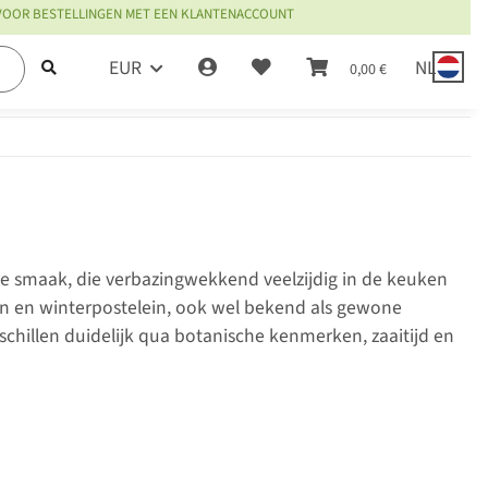
 VOOR BESTELLINGEN MET EEN KLANTENACCOUNT
EUR
NL
0,00 €
ure smaak, die verbazingwekkend veelzijdig in de keuken
in en winterpostelein, ook wel bekend als gewone
schillen duidelijk qua botanische kenmerken, zaaitijd en