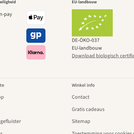
eiligheid
EU-landbouw
DE‑ÖKO‑037
EU-landbouw
Download biologisch certifi
te
Winkel info
op
Contact
Gratis cadeaus
gefluister
Sitemap
r
Toestemming voor cookies 