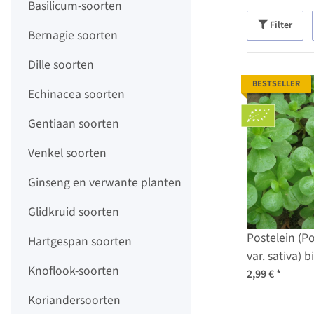
Basilicum-soorten
Filter
Bernagie soorten
Dille soorten
BESTSELLER
Echinacea soorten
Gentiaan soorten
Venkel soorten
Ginseng en verwante planten
Glidkruid soorten
Postelein (P
Hartgespan soorten
var. sativa) 
Knoflook-soorten
2,99 €
*
Koriandersoorten