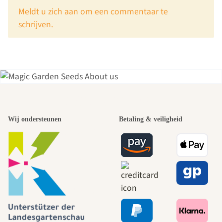
x
Meldt u zich aan om een commentaar te
schrijven.
Een van de
Wij ondersteunen
Betaling & veiligheid
mooiste paden
naar onszelf
leidt door de
tuin.