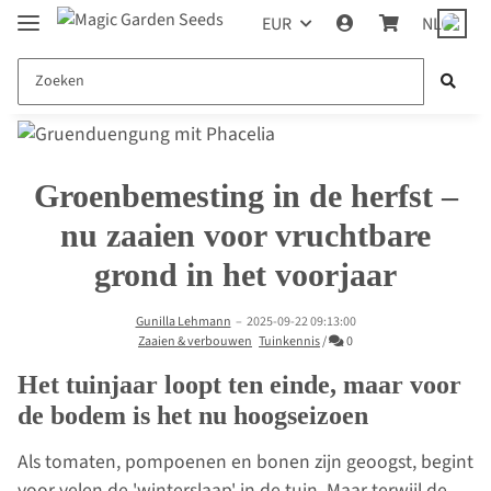
EUR
NL
Groenbemesting in de herfst –
nu zaaien voor vruchtbare
grond in het voorjaar
Gunilla Lehmann
–
2025-09-22 09:13:00
Commentaren
Zaaien & verbouwen
Tuinkennis
/
0
Het tuinjaar loopt ten einde, maar voor
de bodem is het nu hoogseizoen
Als tomaten, pompoenen en bonen zijn geoogst, begint
voor velen de 'winterslaap' in de tuin. Maar terwijl de