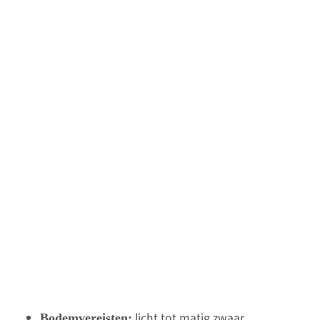
licht tot matig zwaar,
Bodemvereisten: