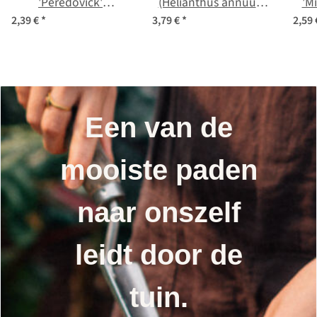
'Peredovick'
(Helianthus annuus)
'M
(Helianthus annuus)
bio
Ge
2,39 €
*
3,79 €
*
2,59
bio zaad
a
Een van de
mooiste paden
naar onszelf
leidt door de
tuin.