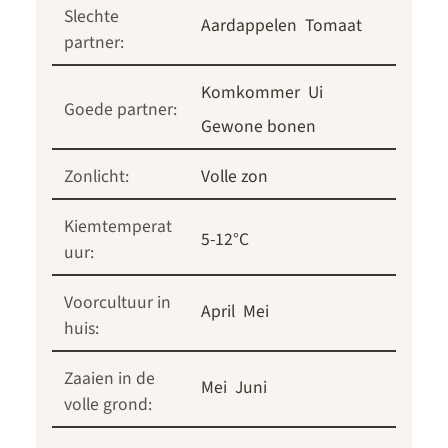
Slechte
Aardappelen
Tomaat
partner:
Komkommer
Ui
Goede partner:
Gewone bonen
Zonlicht:
Volle zon
Kiemtemperat
5-12°C
uur:
Voorcultuur in
April
Mei
huis:
Zaaien in de
Mei
Juni
volle grond: