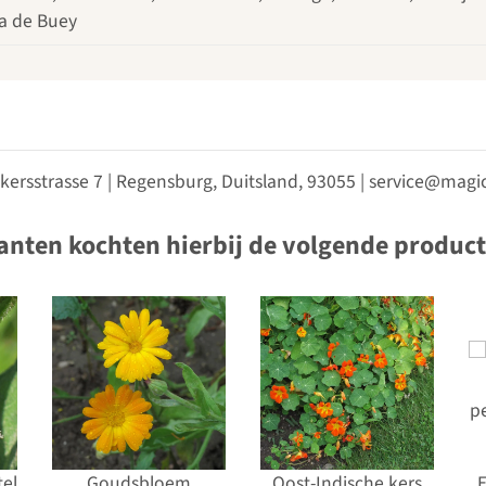
ua de Buey
kersstrasse 7 | Regensburg, Duitsland, 93055 | service@ma
anten kochten hierbij de volgende produc
el
Goudsbloem
Oost-Indische kers
E