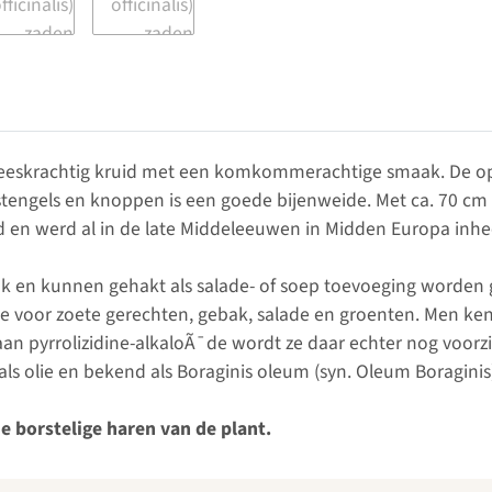
eeskrachtig kruid met een komkommerachtige smaak. De opv
engels en knoppen is een goede bijenweide. Met ca. 70 cm ho
d en werd al in de late Middeleeuwen in Midden Europa inh
en kunnen gehakt als salade- of soep toevoeging worden 
 voor zoete gerechten, gebak, salade en groenten. Men kent
 pyrrolizidine-alkaloÃ¯de wordt ze daar echter nog voorzic
ls olie en bekend als Boraginis oleum (syn. Oleum Boraginis
 borstelige haren van de plant.