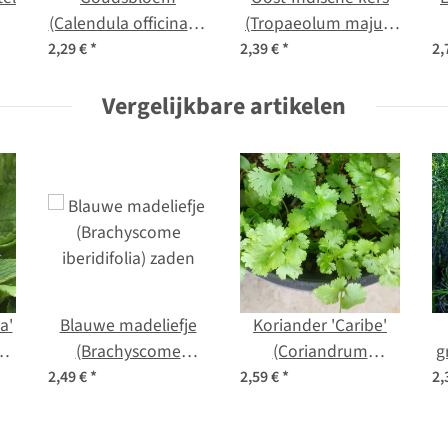
(Calendula officinalis)
(Tropaeolum majus)
zaden
zaden
p
2,29 €
*
2,39 €
*
2,
Vergelijkbare artikelen
a'
Blauwe madeliefje
Koriander 'Caribe'
)
(Brachyscome
(Coriandrum
g
iberidifolia) zaden
sativum) bio zaad
2,49 €
*
2,59 €
*
2,