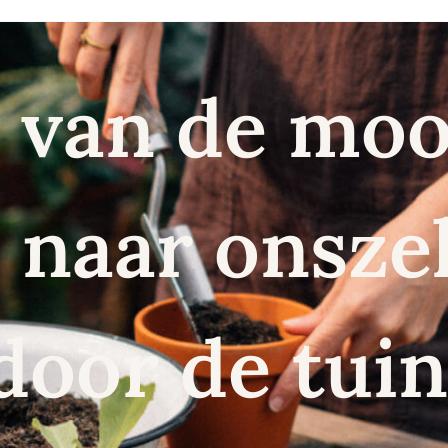
 van de moo
naar onszel
door de tuin