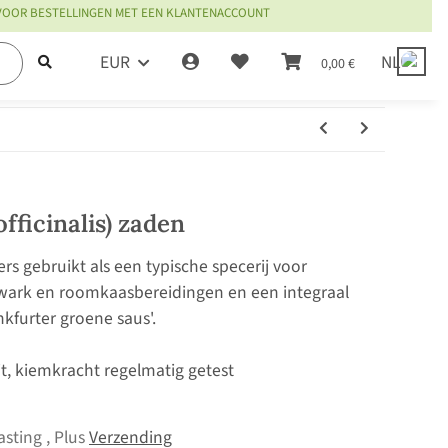
 VOOR BESTELLINGEN MET EEN KLANTENACCOUNT
EUR
NL
0,00 €
fficinalis) zaden
s gebruikt als een typische specerij voor
rk en roomkaasbereidingen en een integraal
kfurter groene saus'.
it, kiemkracht regelmatig getest
asting , Plus
Verzending