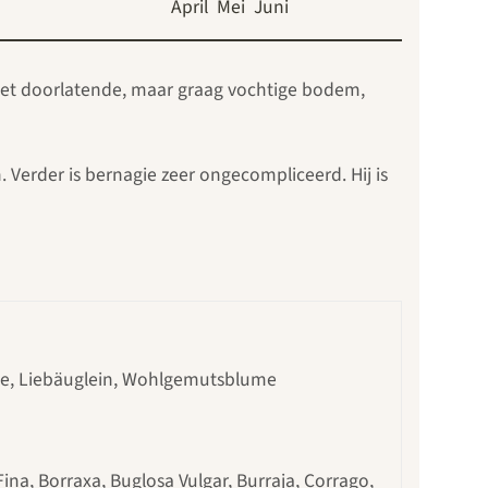
April
Mei
Juni
s met doorlatende, maar graag vochtige bodem,
Verder is bernagie zeer ongecompliceerd. Hij is
de, Liebäuglein, Wohlgemutsblume
ina, Borraxa, Buglosa Vulgar, Burraja, Corrago,