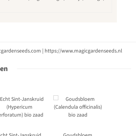
gicgardenseeds.com | https://www.magicgardenseeds.nl
ten
cht Sint-Janskruid
Goudsbloem