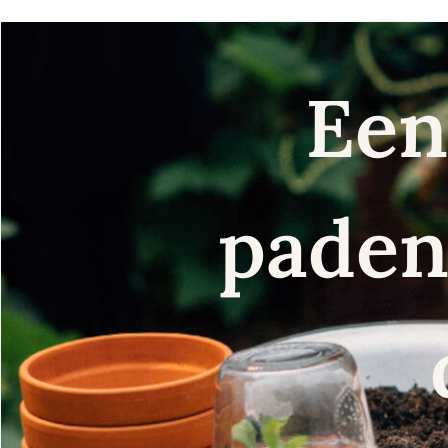
Een
paden 