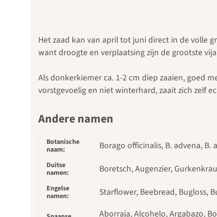
Het zaad kan van april tot juni direct in de vol
want droogte en verplaatsing zijn de grootste vij
Als donkerkiemer ca. 1-2 cm diep zaaien, goed me
vorstgevoelig en niet winterhard, zaait zich zelf 
Andere namen
Botanische
Borago officinalis, B. advena, B. 
naam:
Duitse
Boretsch, Augenzier, Gurkenkra
namen:
Engelse
Starflower, Beebread, Bugloss, B
namen:
Aborraja, Alcohelo, Argabazo, Bo
Spaanse