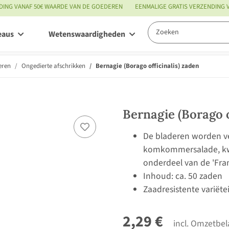
DING VANAF 50€ WAARDE VAN DE GOEDEREN
EENMALIGE GRATIS VERZENDING
eaus
Wetenswaardigheden
Service
eren
Ongedierte afschrikken
Bernagie (Borago officinalis) zaden
Bernagie (Borago o
De bladeren worden ver
komkommersalade, kwa
onderdeel van de 'Fran
Inhoud: ca. 50 zaden
Zaadresistente variëte
2,29 €
incl. Omzetbel