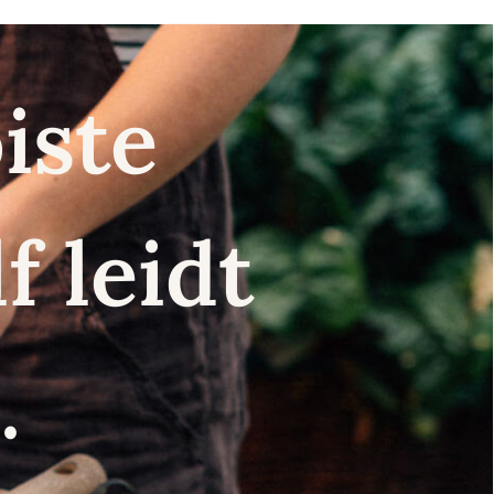
iste
f leidt
.