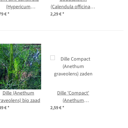
(Hypericum
(Calendula officinalis)
erforatum) bio zaad
bio zaad
79 €
*
2,29 €
*
Dille (Anethum
Dille 'Compact'
raveolens) bio zaad
(Anethum
graveolens) zaden
39 €
*
2,59 €
*