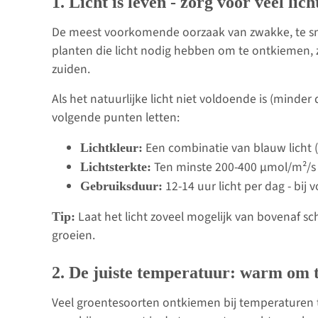
1. Licht is leven - zorg voor veel lich
De meest voorkomende oorzaak van zwakke, te snel g
planten die licht nodig hebben om te ontkiemen, zo
zuiden.
Als het natuurlijke licht niet voldoende is (mind
volgende punten letten:
Een combinatie van blauw licht (
Lichtkleur:
Ten minste 200-400 µmol/m²/s 
Lichtsterkte:
12-14 uur licht per dag - bij 
Gebruiksduur:
Laat het licht zoveel mogelijk van bovenaf sc
Tip:
groeien.
2. De juiste temperatuur: warm om t
Veel groentesoorten ontkiemen bij temperaturen t