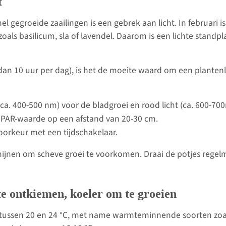
t
egroeide zaailingen is een gebrek aan licht. In februari is 
als basilicum, sla of lavendel. Daarom is een lichte standpla
er dan 10 uur per dag), is het de moeite waard om een plante
ca. 400-500 nm) voor de bladgroei en rood licht (ca. 600-700
PAR-waarde op een afstand van 20-30 cm.
voorkeur met een tijdschakelaar.
hijnen om scheve groei te voorkomen. Draai de potjes regelma
e ontkiemen, koeler om te groeien
ussen 20 en 24 °C, met name warmteminnende soorten zoals 