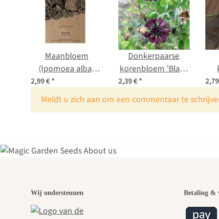
Maanbloem
Donkerpaarse
(Ipomoea alba)
korenbloem 'Black
zaden
Ball' (Centaurea
(C
2,99 €
*
2,39 €
*
2,7
cyanus) zaden
x
Meldt u zich aan om een commentaar te schrijve
Een
Wij ondersteunen
Betaling & 