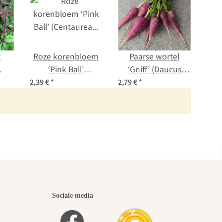
g
Roze korenbloem
Paarse wortel
Z
‘Pink Ball’
‘Gniff’ (Daucus
'Ro
aad
(Centaurea cyanus)
carota) bio zaad
2,39 €
*
2,79 €
*
4,19
zaden
b
iste
Sociale media