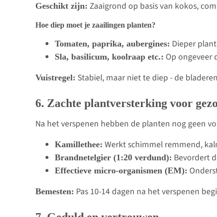
Zaaigrond op basis van kokos, com
Geschikt zijn:
Hoe diep moet je zaailingen planten?
Dieper plant
Tomaten, paprika, aubergines:
Op ongeveer de
Sla, basilicum, koolraap etc.:
Stabiel, maar niet te diep - de blader
Vuistregel:
6. Zachte plantversterking voor gez
Na het verspenen hebben de planten nog geen voll
Werkt schimmel remmend, kalm
Kamillethee:
Bevordert d
Brandnetelgier (1:20 verdund):
Onderst
Effectieve micro-organismen (EM):
Pas 10-14 dagen na het verspenen begi
Bemesten: