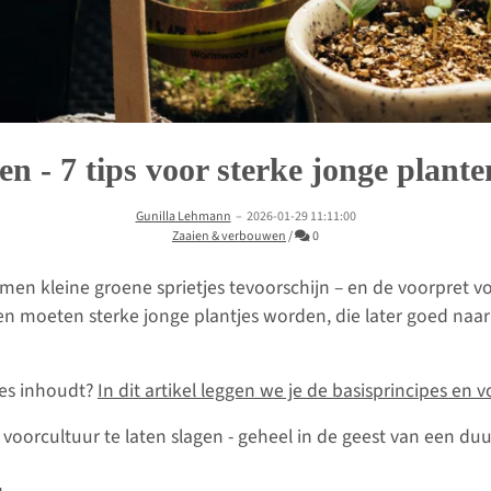
en - 7 tips voor sterke jonge plante
Gunilla Lehmann
–
2026-01-29 11:11:00
Commentaren
Zaaien & verbouwen
/
0
omen kleine groene sprietjes tevoorschijn – en de voorpret v
ngen moeten sterke jonge plantjes worden, die later goed na
ies inhoudt?
In dit artikel leggen we je de basisprincipes en
e voorcultuur te laten slagen - geheel in de geest van een du