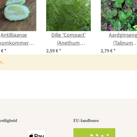
Antilliaanse
Dille 'Compact'
Aardginsen
komkommer
(Anethum
(Talinum
ucumis anguria)
graveolens) zaden
paniculatum) z
9 €
*
2,59 €
*
2,79 €
*
zaden
n.
 van de moo
veiligheid
EU-landbouw