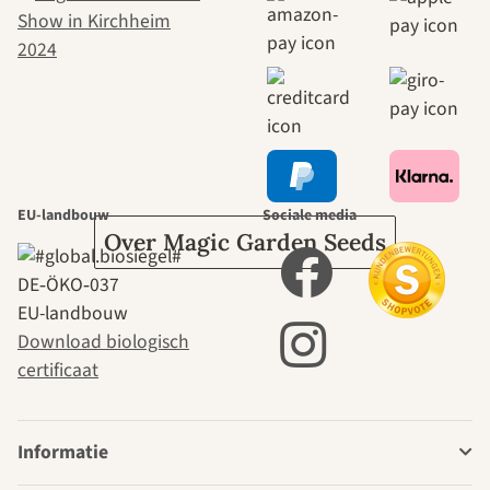
naar onszelf
leidt door de
tuin.
EU-landbouw
Sociale media
Over Magic Garden Seeds
DE‑ÖKO‑037
EU-landbouw
Download biologisch
certificaat
Informatie