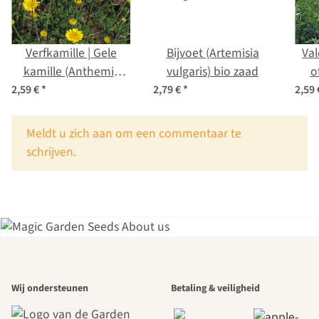
Verfkamille | Gele
Bijvoet (Artemisia
Val
kamille (Anthemis
vulgaris) bio zaad
o
tinctoria) zaden
2,59 €
*
2,79 €
*
2,59
x
Meldt u zich aan om een commentaar te
schrijven.
Een van de
Wij ondersteunen
Betaling & veiligheid
mooiste paden