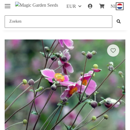
EUR
NL