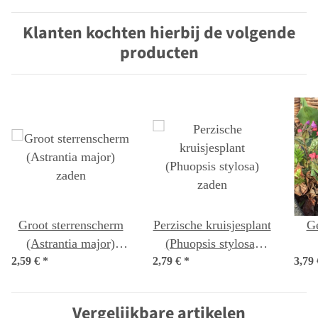
Klanten kochten hierbij de volgende
producten
Groot sterrenscherm
Perzische kruisjesplant
Ge
(Astrantia major)
(Phuopsis stylosa)
2,59 €
*
zaden
2,79 €
*
zaden
3,79
off
Vergelijkbare artikelen