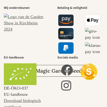
Wij ondersteunen
Betaling & veiligheid
mooiste paden
naar onszelf
leidt door de
tuin.
EU-landbouw
Sociale media
Over Magic Garden Seeds
DE‑ÖKO‑037
EU-landbouw
Download biologisch
certificaat