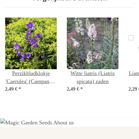
Perzikbladklokje
Witte liatris (Liatris
Liatr
'Caerulea' (Campanula
spicata) zaden
2,49 €
persicifolia) zaden
*
2,49 €
*
2,29
Een van de