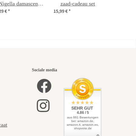
Nigella damascena)
zaad-cadeau set
29 €
*
15,99 €
*
zaden
iste
Sociale media
f leidt
SEHR GUT
4.86 / 5
aus 861 Bewertungen
bei: amazon.de,
caat
amazon.it, amazon.es,
shopvote.de