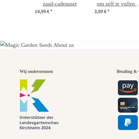
zaad-cadeauset
om zelf te vullen 
14,99 €
*
3,99 €
*
te beschrijven va
zelf geoogste zade
Een
Wij ondersteunen
Betaling & 
paden 