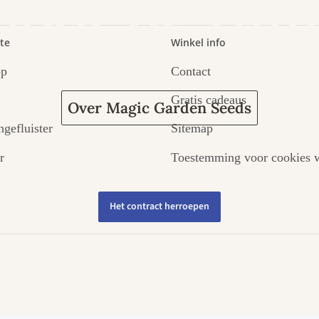
door de tuin
te
Winkel info
op
Contact
Gratis cadeaus
Over Magic Garden Seeds
ngefluister
Sitemap
r
Toestemming voor cookies w
Het contract herroepen