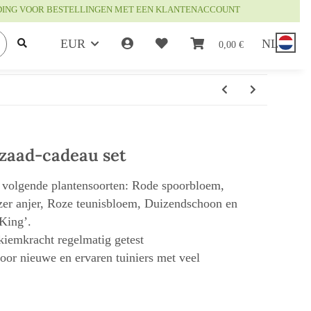
DING VOOR BESTELLINGEN MET EEN KLANTENACCOUNT
EUR
NL
0,00 €
zaad-cadeau set
e volgende plantensoorten: Rode spoorbloem,
zer anjer, Roze teunisbloem, Duizendschoon en
King’.
 kiemkracht regelmatig getest
or nieuwe en ervaren tuiniers met veel