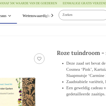
VANAF 50€ WAARDE VAN DE GOEDEREN
EENMALIGE GRATIS VERZEN
eaus
Wetenswaardigheden
Service
Roze tuindroom - 
Deze zaad set bevat d
Cosmea ‘Pink’, Kartui
Slaapmutsje ‘Carmine 
Zaadstabiele variëteit,
Een geweldig cadeau vo
gedetailleerde zaaitips.