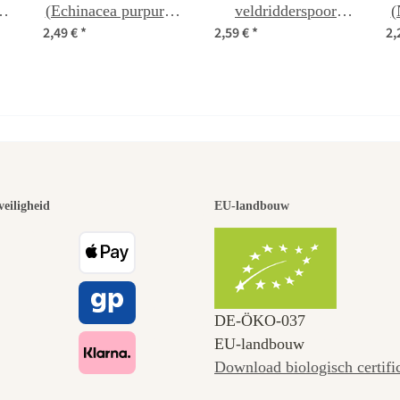
en
(Echinacea purpurea)
veldridderspoor
(
2,49 €
*
2,59 €
*
2,
n
zaden
'Salmon Beauty'
n
(Consolida ajacis)
zaden
 van de moo
veiligheid
EU-landbouw
naar onszel
DE‑ÖKO‑037
EU-landbouw
Download biologisch certifi