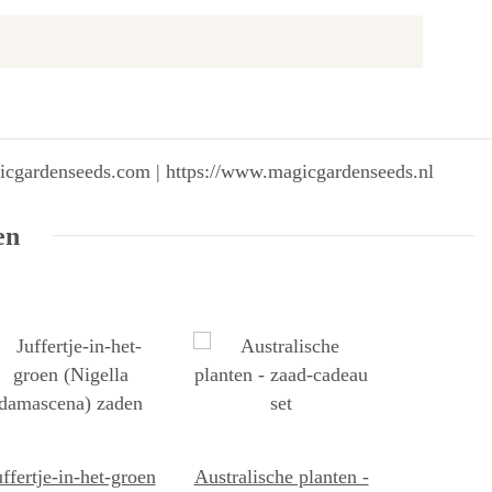
gicgardenseeds.com | https://www.magicgardenseeds.nl
en
uffertje-in-het-groen
Australische planten -