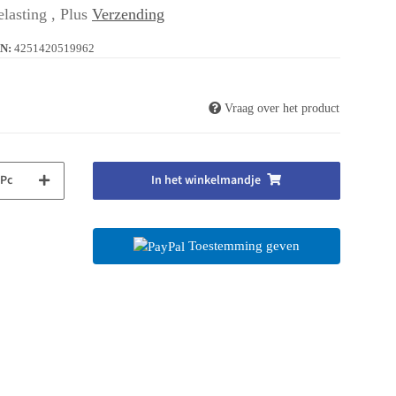
lasting , Plus
Verzending
N:
4251420519962
Vraag over het product
Pc
In het winkelmandje
Toestemming geven