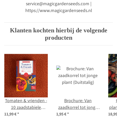
service@magicgardenseeds.com |
https://www.magicgardenseeds.nl
Klanten kochten hierbij de volgende
producten
Tomaten & vrienden -
Brochure: Van
10 zaadstabiele
zaadkorrel tot jonge
pla
tomaten- en
plant (Duitstalig)
11,99 €
*
1,95 €
*
18,9