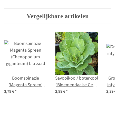
kruidenvariëteiten -
zel
kleurrijk & heerlijk -
z
Vergelijkbare artikelen
starter zaad set
Boomspinazie
Savooikool/ boterkool
Gro
'Magenta Spreen'
'Bloemendaalse Gele'
inty
(Chenopodium
(Brassica oleracea
3,79 €
*
2,99 €
*
2,39
giganteum) bio zaad
convar. capitata var.
sabauda L.) bio zaad