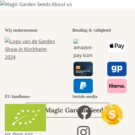
Een van de
Wij ondersteunen
Betaling & veiligheid
mooiste paden
naar onszelf
leidt door de
tuin.
EU-landbouw
Sociale media
Over Magic Garden Seeds