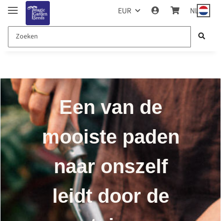
EUR
NL
Een van de
mooiste paden
naar onszelf
leidt door de