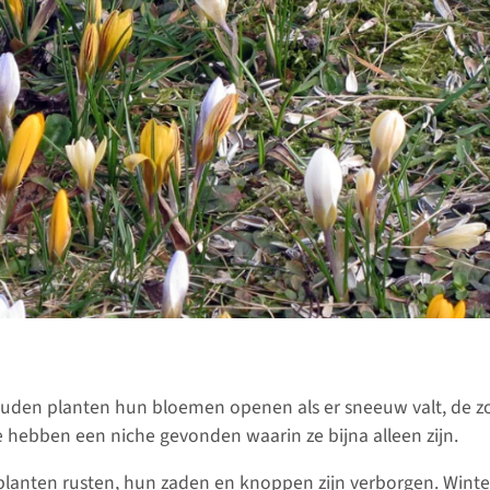
zouden planten hun bloemen openen als er sneeuw valt, de zon
ze hebben een niche gevonden waarin ze bijna alleen zijn.
planten rusten, hun zaden en knoppen zijn verborgen. Wint