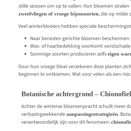
stille seizoen om op te vallen: Hun bloemen stralen 
, die op milde 
zweefvliegen of vroege bijensoorten
Veel winterbloeiers hebben speciale bescherming
Naar beneden gerichte bloemen beschermen s
Was- of haarbedekking voorkomt vorstschade
Sommige soorten produceren zelfs
eigen war
Door hun vroege bloei verzekeren deze planten zi
beginnen te ontkiemen. Wat voor velen als een risico
Botanische achtergrond – Chionofiel
Achter de winterse bloemenpracht schuilt meer dan 
verbazingwekkende
. Bot
aanpassingsstrategieën
verantwoordelijk zijn voor dit fenomeen:
chionofi