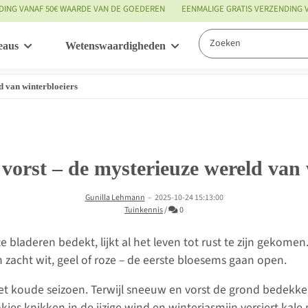
DING VANAF 50€ WAARDE VAN DE GOEDEREN
EENMALIGE GRATIS VERZENDING
eaus
Wetenswaardigheden
Service
d van winterbloeiers
 vorst – de mysterieuze wereld van 
Gunilla Lehmann
–
2025-10-24 15:13:00
Commentaren
Tuinkennis
/
0
ste bladeren bedekt, lijkt al het leven tot rust te zijn gekome
n zacht wit, geel of roze – de eerste bloesems gaan open.
 het koude seizoen. Terwijl sneeuw en vorst de grond bedek
kjes knikken in de ijzige wind en winterjasmijn versiert kal