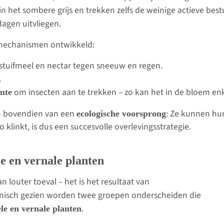
in het sombere grijs en trekken zelfs de weinige actieve best
dagen uitvliegen.
smechanismen ontwikkeld:
tuifmeel en nectar tegen sneeuw en regen.
.
om insecten aan te trekken – zo kan het in de bloem en
mte
ch bovendien van een
: Ze kunnen hu
ecologische voorsprong
 klinkt, is dus een succesvolle overlevingsstrategie.
e en vernale planten
louter toeval – het is het resultaat van
anisch gezien worden twee groepen onderscheiden die
.
ele en vernale planten