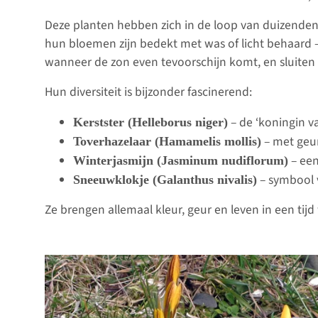
Deze planten hebben zich in de loop van duizende
hun bloemen zijn bedekt met was of licht behaard 
wanneer de zon even tevoorschijn komt, en sluiten
Hun diversiteit is bijzonder fascinerend:
– de ‘koningin v
Kerstster (Helleborus niger)
– met geur
Toverhazelaar (Hamamelis mollis)
– een
Winterjasmijn (Jasminum nudiflorum)
– symbool 
Sneeuwklokje (Galanthus nivalis)
Ze brengen allemaal kleur, geur en leven in een tij