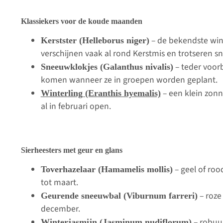
Klassiekers voor de koude maanden
– de bekendste win
Kerstster (Helleborus niger)
verschijnen vaak al rond Kerstmis en trotseren sn
– teder voorb
Sneeuwklokjes (Galanthus nivalis)
komen wanneer ze in groepen worden geplant.
– een klein zonn
Winterling (Eranthis hyemalis)
al in februari open.
Sierheesters met geur en glans
– geel of ro
Toverhazelaar (Hamamelis mollis)
tot maart.
– roze
Geurende sneeuwbal (Viburnum farreri)
december.
– robuus
Winterjasmijn (Jasminum nudiflorum)