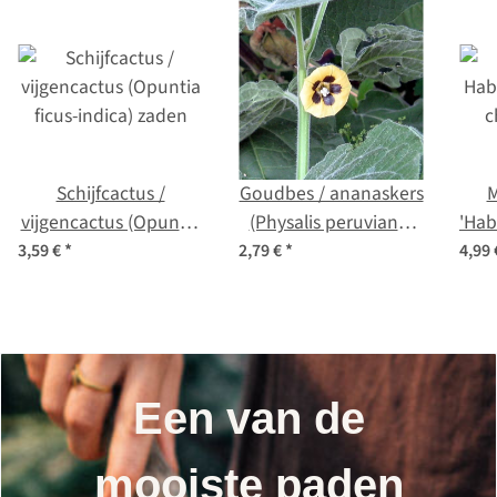
Schijfcactus /
Goudbes / ananaskers
M
vijgencactus (Opuntia
(Physalis peruviana)
'Hab
ficus-indica) zaden
bio zaad
c
3,59 €
*
2,79 €
*
4,99
Een van de
mooiste paden