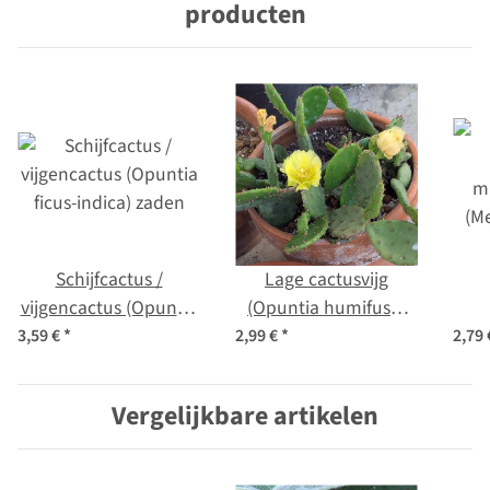
producten
Schijfcactus /
Lage cactusvijg
vijgencactus (Opuntia
(Opuntia humifusa)
ficus-indica) zaden
zaden
m
3,59 €
*
2,99 €
*
2,79
(M
Vergelijkbare artikelen