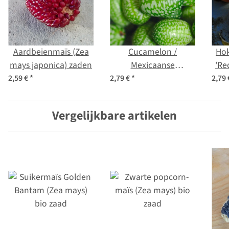
Aardbeienmaïs (Zea
Cucamelon /
Ho
mays japonica) zaden
Mexicaanse
'Re
minikomkommer
ma
2,59 €
*
2,79 €
*
2,79
(Melothria scabra)
zaden
Vergelijkbare artikelen