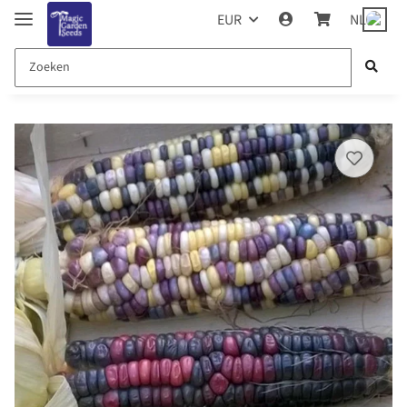
EUR
NL