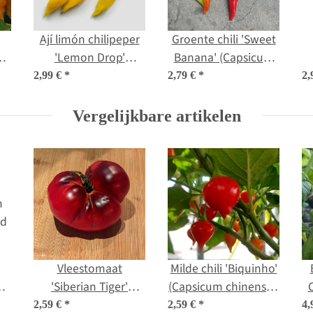
Ají limón chilipeper
Groente chili 'Sweet
'
'Lemon Drop'
Banana' (Capsicum
 )
(Capsicum
annuum) zaden
(
2,99 €
*
2,79 €
*
2,
baccatum) zaden
Vergelijkbare artikelen
Vleestomaat
Milde chili 'Biquinho'
m
'Siberian Tiger'
(Capsicum chinense )
ad
(Solanum
zaden
2,59 €
*
2,59 €
*
4,