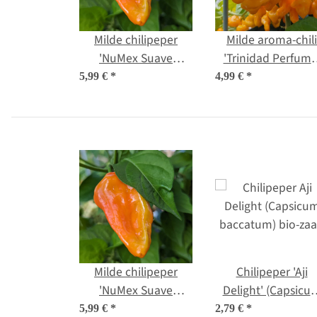
Milde chilipeper
Milde aroma-chili
'NuMex Suave
'Trinidad Perfume
Orange' (Capsicum
(Capsicum chinense
5,99 €
*
4,99 €
*
chinense) zaden
zaden
Milde chilipeper
Chilipeper 'Aji
'NuMex Suave
Delight' (Capsicu
Orange' (Capsicum
baccatum) bio-za
5,99 €
*
2,79 €
*