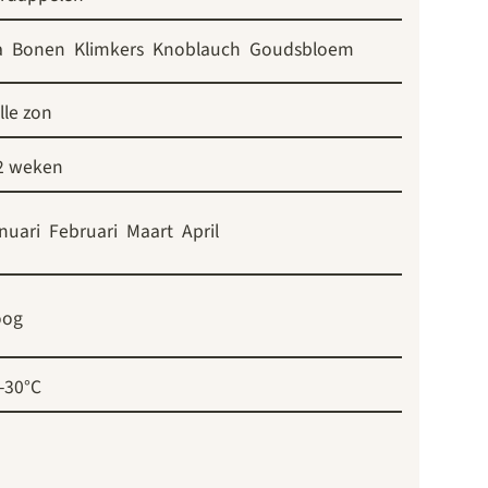
a
Bonen
Klimkers
Knoblauch
Goudsbloem
lle zon
2 weken
nuari
Februari
Maart
April
oog
-30°C