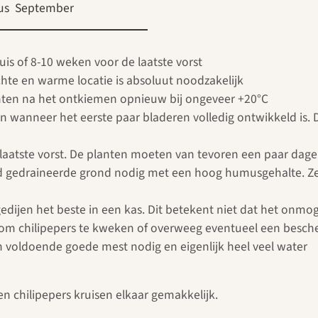
us
September
huis of 8-10 weken voor de laatste vorst
hte en warme locatie is absoluut noodzakelijk
nten na het ontkiemen opnieuw bij ongeveer +20°C
n wanneer het eerste paar bladeren volledig ontwikkeld is
e laatste vorst. De planten moeten van tevoren een paar dag
d gedraineerde grond nodig met een hoog humusgehalte. Z
ijen het beste in een kas. Dit betekent niet dat het onmoge
n om chilipepers te kweken of overweeg eventueel een besch
en voldoende goede mest nodig en eigenlijk heel veel water
 en chilipepers kruisen elkaar gemakkelijk.