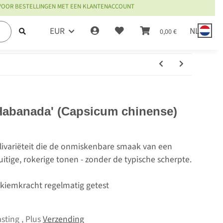
 VOOR BESTELLINGEN MET EEN KLANTENACCOUNT
EUR
NL
0,00 €
'Habanada' (Capsicum chinense)
ivariëteit die de onmiskenbare smaak van een
itige, rokerige tonen - zonder de typische scherpte.
, kiemkracht regelmatig getest
sting , Plus
Verzending