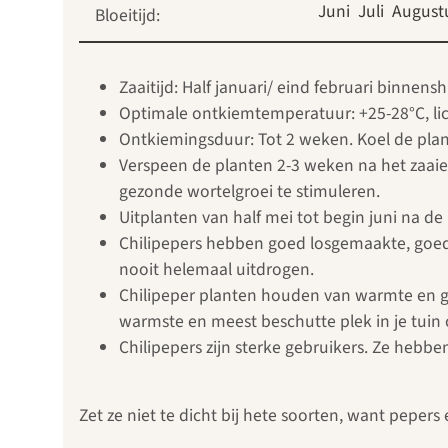
Juni
Juli
August
Bloeitijd:
Zaaitijd: Half januari/ eind februari binnens
Optimale ontkiemtemperatuur: +25-28°C, lic
Ontkiemingsduur: Tot 2 weken. Koel de pla
Verspeen de planten 2-3 weken na het zaaie
gezonde wortelgroei te stimuleren.
Uitplanten van half mei tot begin juni na d
Chilipepers hebben goed losgemaakte, goe
nooit helemaal uitdrogen.
Chilipeper planten houden van warmte en ged
warmste en meest beschutte plek in je tui
Chilipepers zijn sterke gebruikers. Ze hebb
Zet ze niet te dicht bij hete soorten, want pepers