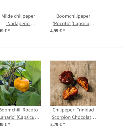
Milde chilipeper
Boomchilipeper
'Nadapeño'
'Rocoto' (Capsicum
Capsicum annuum)
pubescens) zaden
99 €
*
4,99 €
*
bio zaad
Boomchili 'Rocoto
Chilipeper 'Trinidad
Canario' (Capsicum
Scorpion Chocolate'
pubescens) zaden
(Capsicum chinense)
99 €
*
2,79 €
*