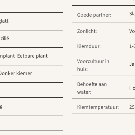
Sl
Goede partner:
glatt
Zonlicht:
Vo
zilië
Kiemduur:
1-
nplant
Eetbare plant
Voorcultuur in
Ja
huis:
Donker kiemer
Behoefte aan
H
water:
g
Kiemtemperatuur:
25