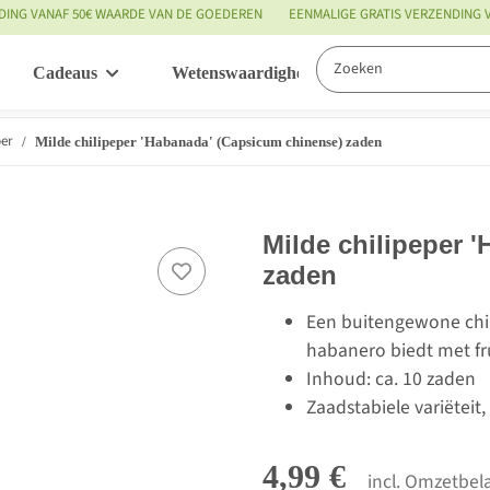
DING VANAF 50€ WAARDE VAN DE GOEDEREN
EENMALIGE GRATIS VERZENDING
Cadeaus
Wetenswaardigheden
Service
per
Milde chilipeper 'Habanada' (Capsicum chinense) zaden
Milde chilipeper 
zaden
Een buitengewone chil
habanero biedt met fru
Inhoud: ca. 10 zaden
Zaadstabiele variëteit
4,99 €
incl. Omzetbela