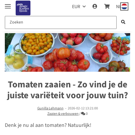
EUR
NL
Tomaten zaaien - Zo vind je de
juiste variëteit voor jouw tuin?
Gunilla Lehmann
–
2026-02-12 13:21:00
Commentaren
Zaaien & verbouwen
/
0
Denk je nu al aan tomaten? Natuurlijk!