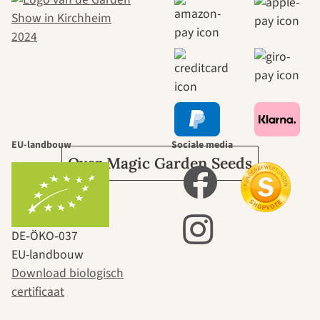
naar onszelf
leidt door de
tuin.
EU-landbouw
Sociale media
Over Magic Garden Seeds
DE‑ÖKO‑037
EU-landbouw
Download biologisch
certificaat