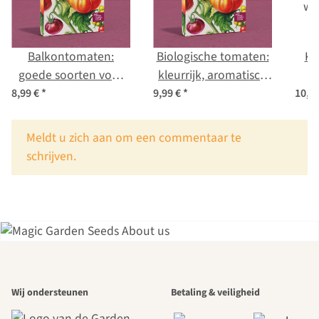
Balkontomaten:
Biologische tomaten:
Kl
goede soorten voor
kleurrijk, aromatisch
o
stadstuiniers - zaad
en historisch - zaad
wor
8,99 €
*
9,99 €
*
10,9
set nr. 11
set nr. 21
x
Meldt u zich aan om een commentaar te
schrijven.
Een van de
Wij ondersteunen
Betaling & veiligheid
mooiste paden