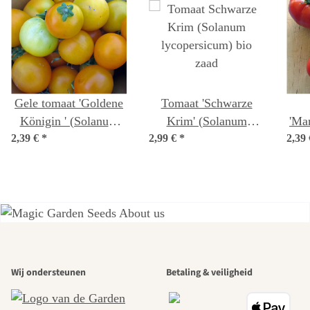
Gele tomaat 'Goldene
Tomaat 'Schwarze
Königin ' (Solanum
Krim' (Solanum
'Ma
2,39 €
lycopersicum) zaden
*
2,99 €
lycopersicum) bio
*
2,39
lyc
zaad
Een van de
Wij ondersteunen
Betaling & veiligheid
mooiste paden