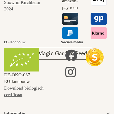
naar onszelf
leidt door de
tuin.
EU-landbouw
Sociale media
Over Magic Garden Seeds
DE‑ÖKO‑037
EU-landbouw
Download biologisch
certificaat
Informatie