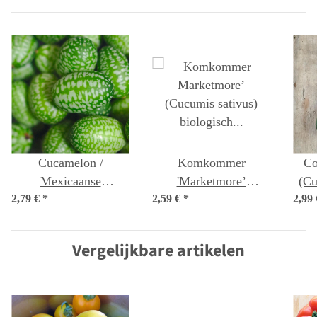
Cucamelon /
Komkommer
Co
Mexicaanse
'Marketmore’
(Cu
2,79 €
minikomkommer
*
2,59 €
(Cucumis sativus)
*
2,99
(Melothria scabra)
biologisch zaad
zaden
Vergelijkbare artikelen