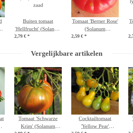
d
Buiten tomaat
Tomaat 'Berner Rose'
T
'Hellfrucht' (Solanum
(Solanum
2,79 €
lycopersicum) bio
*
2,59 €
lycopersicum) bio
*
2,
l
o
zaad
zaad
Vergelijkbare artikelen
at
Tomaat 'Schwarze
Cocktailtomaat
m
Krim' (Solanum
'Yellow Pear'