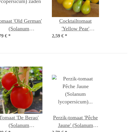
omaat 'Old German'
Cocktailtomaat
(Solanum
'Yellow Pear'
79 €
ycopersicum) zaden
*
2,59 €
*
(Solanum
lycopersicum) bio
zaad
Tomaat 'De Berao'
Perzik-tomaat 'Pêche
(Solanum
Jaune' (Solanum