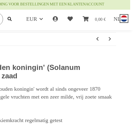
DING VOOR BESTELLINGEN MET EEN KLANTENACCOUNT
EUR
NL
0,00 €
den koningin' (Solanum
 zaad
ouden koningin' wordt al sinds ongeveer 1870
 gele vruchten met een zeer milde, vrij zoete smaak
 kiemkracht regelmatig getest