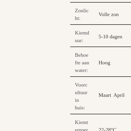
Zonlic
Volle zon
ht:
Kiemd
5-10 dagen
uur:
Behoe
fte aan
Hoog
water:
Voorc
ultuur
Maart
April
in
huis:
Kiemt
emper
22-28°C