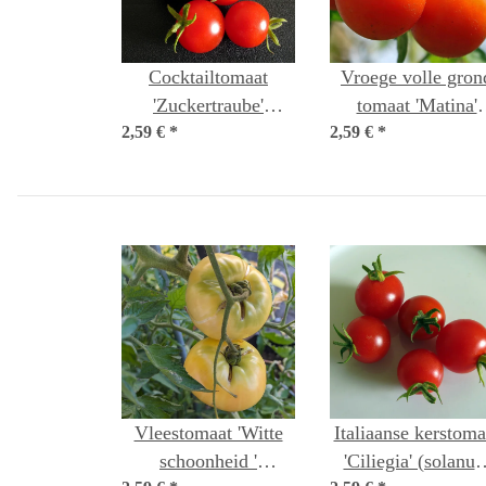
Cocktailtomaat
Vroege volle gron
'Zuckertraube'
tomaat 'Matina'
2,59 €
*
(Solanum
2,59 €
*
(Solanum
lycopersicum) bio
lycopersicum) bi
zaad
zaad
Vleestomaat 'Witte
Italiaanse kerstoma
schoonheid '
'Ciliegia' (solanu