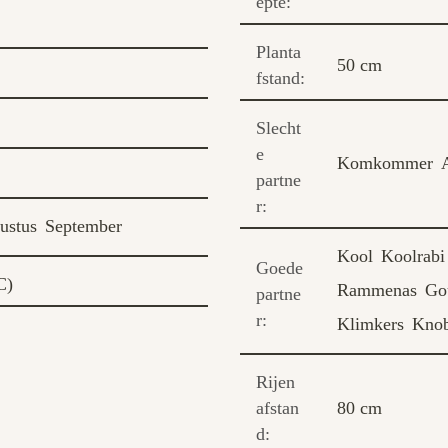
epte:
Planta
50 cm
fstand:
Slecht
e
Komkommer
partne
r:
ustus
September
Kool
Koolrabi
Goede
C)
Rammenas
Go
partne
r:
Klimkers
Knob
Rijen
afstan
80 cm
d: