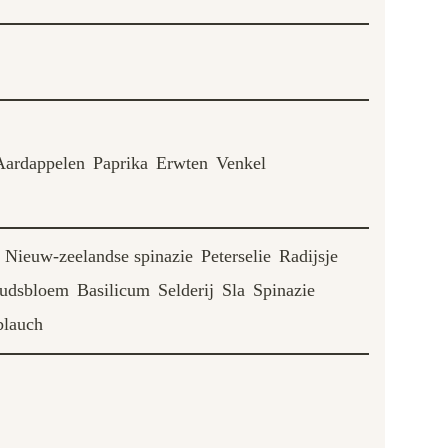
Aardappelen
Paprika
Erwten
Venkel
Nieuw-zeelandse spinazie
Peterselie
Radijsje
udsbloem
Basilicum
Selderij
Sla
Spinazie
lauch