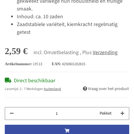
gekweekt vanwege hun robuustheid en fruitige
smaak.
Inhoud: ca. 10 zaden
Zaadstabiele variëteit, kiemkracht regelmatig
getest
2,59 €
incl. Omzetbelasting , Plus
Verzending
LYC13
4250601202815
Artikelnummer:
EAN:
Direct beschikbaar
Vraag over het product
Levertijd:
2 - 7 Werkdagen
buitenland
Pakket