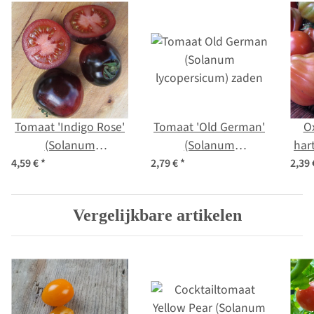
Tomaat 'Indigo Rose'
Tomaat 'Old German'
O
(Solanum
(Solanum
har
lycopersicum) zaden
lycopersicum) zaden
4,59 €
*
2,79 €
*
2,39
lyc
Vergelijkbare artikelen