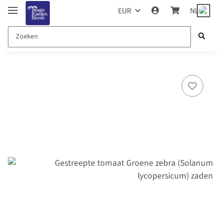
EUR
NL