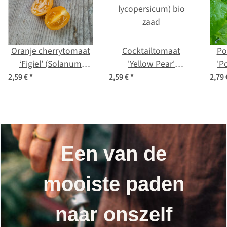
Oranje cherrytomaat
Cocktailtomaat
Po
‘Figiel’ (Solanum
'Yellow Pear'
'P
lycopersicum)
(Solanum
lyc
2,59 €
*
2,59 €
*
2,79
biologische zaden
lycopersicum) bio
zaad
Een van de
mooiste paden
naar onszelf