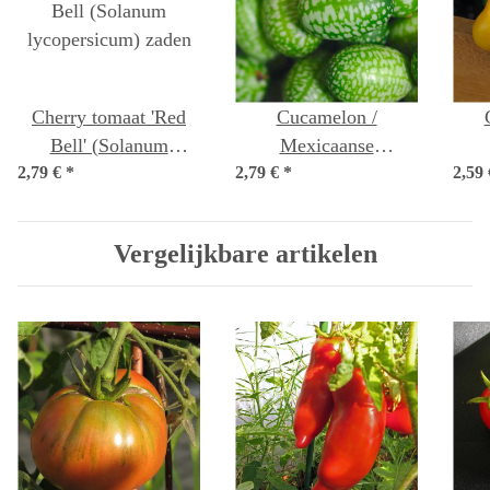
Cherry tomaat 'Red
Cucamelon /
Bell' (Solanum
Mexicaanse
2,79 €
lycopersicum) zaden
*
2,79 €
minikomkommer
*
2,59
(Melothria scabra)
ly
zaden
Vergelijkbare artikelen