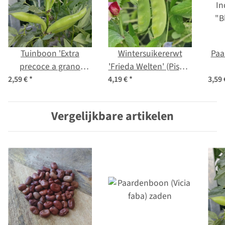
Tuinboon 'Extra
Wintersuikererwt
Paa
precoce a grano
'Frieda Welten' (Pisum
violetto' (Vicia faba)
sativum) bio zaad
"
2,59 €
*
4,19 €
*
3,59
zaden
(Pi
Vergelijkbare artikelen