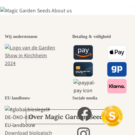
Een van de
Wij ondersteunen
Betaling & veiligheid
mooiste paden
naar onszelf
leidt door de
tuin.
EU-landbouw
Sociale media
Over Magic Garden Seeds
DE‑ÖKO‑037
EU-landbouw
Download biologisch