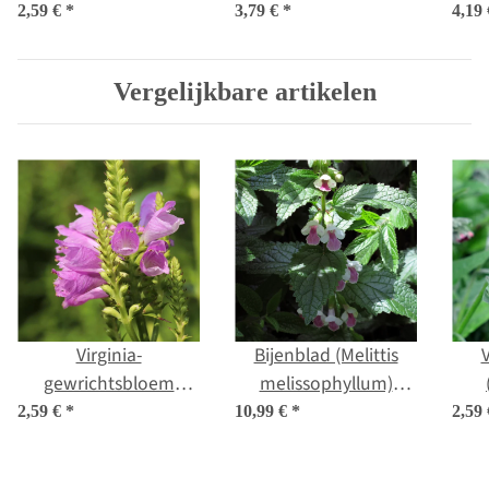
officinalis) zaden
bio zaad
2,59 €
*
3,79 €
*
4,19
Vergelijkbare artikelen
Virginia-
Bijenblad (Melittis
gewrichtsbloem
melissophyllum)
'Rosea' (Physostegia
zaden
of
2,59 €
*
10,99 €
*
2,59
virginiana) zaden