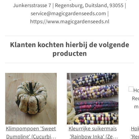
Junkersstrasse 7 | Regensburg, Duitsland, 93055 |
service@magicgardenseeds.com |
https://www.magicgardenseeds.nl
Klanten kochten hierbij de volgende
producten
Klimpompoen 'Sweet
Kleurrijke suikermaïs
Ho
Dumpling' (Cucurbita
'Rainbow Inka' (Zea
'Re