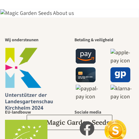
Een van de
Wij ondersteunen
Betaling & veiligheid
mooiste paden
naar onszelf
leidt door de
tuin.
EU-landbouw
Sociale media
Over Magic Garden Seeds