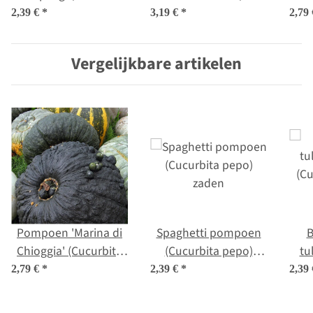
pepo) zaden
mays) bio zaad
ma
2,39 €
*
3,19 €
*
2,79
Vergelijkbare artikelen
Pompoen 'Marina di
Spaghetti pompoen
B
Chioggia' (Cucurbita
(Cucurbita pepo)
tu
maxima zaden
zaden
(C
2,79 €
*
2,39 €
*
2,39