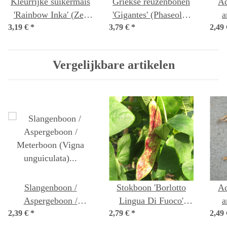
Kleurrijke suikermaïs
Griekse reuzenbonen
Ad
'Rainbow Inka' (Zea
'Gigantes' (Phaseolus
a
3,19 €
mays) bio zaad
*
3,79 €
coccineus) zaden
*
2,49
Vergelijkbare artikelen
Slangenboon /
Stokboon 'Borlotto
Ad
Aspergeboon /
Lingua Di Fuoco'
a
2,39 €
Meterboon (Vigna
*
2,79 €
(Phaseolus vulgaris)
*
2,49
unguiculata) zaden
zaden