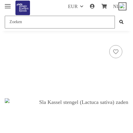
EUR
NL