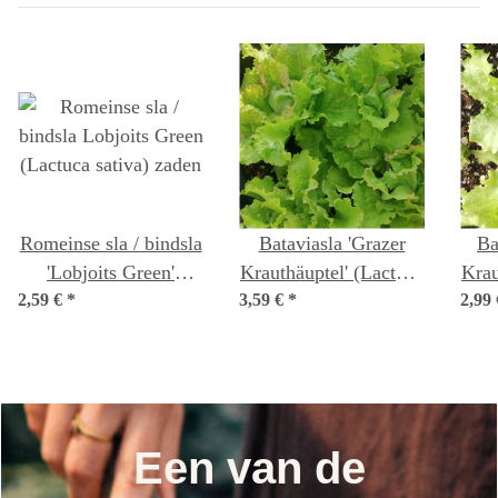
Romeinse sla / bindsla
Bataviasla 'Grazer
Ba
'Lobjoits Green'
Krauthäuptel' (Lactuca
Krau
2,59 €
(Lactuca sativa) zaden
*
3,59 €
sativa) bio zaad
*
2,99
Een van de