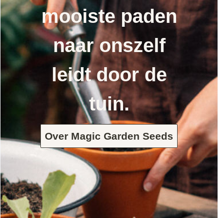
mooiste paden
naar onszelf
leidt door de
tuin.
Over Magic Garden Seeds