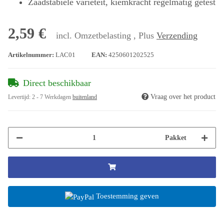
Zaadstabiele variëteit, kiemkracht regelmatig getest
2,59 €
incl. Omzetbelasting , Plus
Verzending
Artikelnummer:
LAC01
EAN:
4250601202525
Direct beschikbaar
Vraag over het product
Levertijd:
2 - 7 Werkdagen
buitenland
Pakket
Toestemming geven