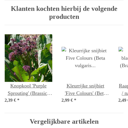
Klanten kochten hierbij de volgende
producten
Knopkool 'Purple
Kleurrijke snijbiet
Raap
Sprouting' (Brassica
'Five Colours' (Beta
/ 
2,39 €
oleracea var. italica)
*
2,99 €
vulgaris ssp.vulgaris)
*
2,49
zaden
bio zaad
Vergelijkbare artikelen