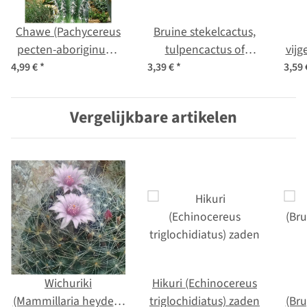
Chawe (Pachycereus
Bruine stekelcactus,
pecten-aboriginum)
tulpencactus of
vijg
zaden
woestijncactus
fi
4,99 €
*
3,39 €
*
3,59
(Opuntia
phaeacantha) zaden
Vergelijkbare artikelen
Wichuriki
Hikuri (Echinocereus
(Mammillaria heyderi)
triglochidiatus) zaden
(Br