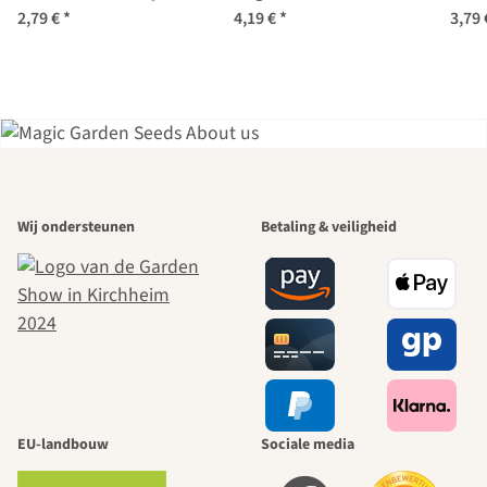
zaden
2,79 €
*
4,19 €
*
3,79
Een van de
Wij ondersteunen
Betaling & veiligheid
mooiste paden
naar onszelf
leidt door de
tuin.
EU-landbouw
Sociale media