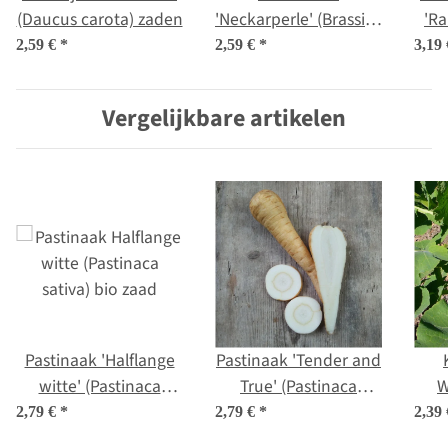
(Daucus carota) zaden
'Neckarperle' (Brassica
'Ra
oleracea var. botrytis)
2,59 €
*
2,59 €
*
3,19
zaden
Vergelijkbare artikelen
Pastinaak 'Halflange
Pastinaak 'Tender and
witte' (Pastinaca
True' (Pastinaca
W
sativa) bio zaad
sativa) bio zaad
(
2,79 €
*
2,79 €
*
2,39