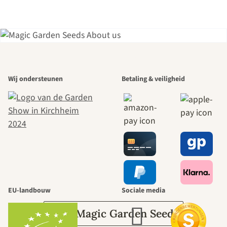
Een van de
Wij ondersteunen
Betaling & veiligheid
mooiste paden
naar onszelf
leidt door de
tuin.
EU-landbouw
Sociale media
Over Magic Garden Seeds