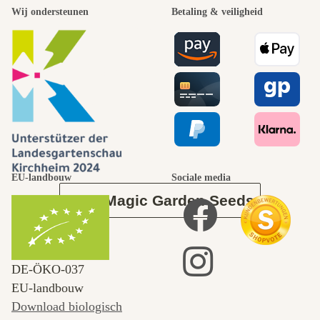
Wij ondersteunen
Betaling & veiligheid
mooiste paden
naar onszelf
leidt door de
tuin.
EU-landbouw
Sociale media
Over Magic Garden Seeds
DE‑ÖKO‑037
EU-landbouw
Download biologisch