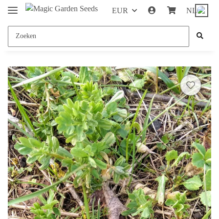
EUR
NL