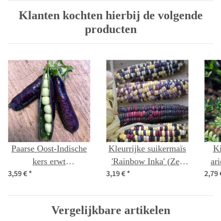
Klanten kochten hierbij de volgende
producten
Paarse Oost-Indische
Kleurrijke suikermaïs
Ki
kers erwt
'Rainbow Inka' (Zea
ar
3,59 €
*
3,19 €
*
2,79
"Blauwschokker"
mays) bio zaad
(Pisum sativum) bio
zaad
Vergelijkbare artikelen