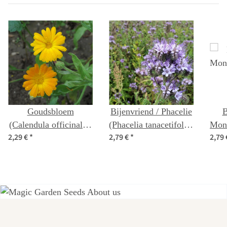
Goudsbloem
Bijenvriend / Phacelie
B
(Calendula officinalis)
(Phacelia tanacetifolia)
Monn
2,29 €
*
2,79 €
*
2,79
bio zaad
bio zaad
Een van de