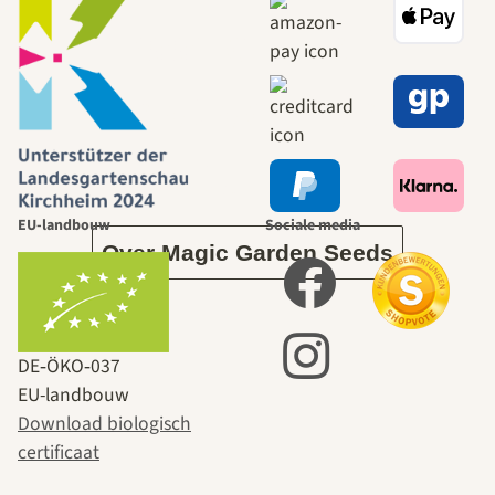
naar onszelf
leidt door de
tuin.
EU-landbouw
Sociale media
Over Magic Garden Seeds
DE‑ÖKO‑037
EU-landbouw
Download biologisch
certificaat