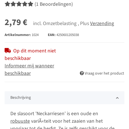
(1 Beoordelingen)
2,79 €
incl. Omzetbelasting , Plus
Verzending
Artikelnummer:
1024
EAN:
4250601205038
Op dit moment niet
beschikbaar
Informeer mij wanneer
beschikbaar
Vraag over het product
Beschrijving
De slasoort 'Neckarriesen' is een oude en
robuuste
variÃ«teit voor het zaaien van het
voorjaar tot de herfst. Ze is zelfs geschikt voor de