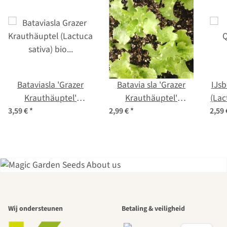
Bataviasla 'Grazer
Batavia sla 'Grazer
IJsb
Krauthäuptel'
Krauthäuptel'
(Lac
(Lactuca sativa) bio
(Lactuca sativa) zaden
3,59 €
*
2,99 €
*
2,59
zaad
Een van de
Wij ondersteunen
Betaling & veiligheid
mooiste paden