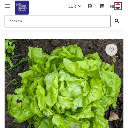
EUR
NL