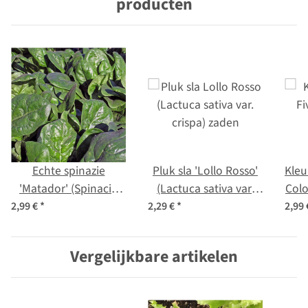
producten
Echte spinazie
Pluk sla 'Lollo Rosso'
Kleur
'Matador' (Spinacia
(Lactuca sativa var.
Colo
oleracea) bio zaad
crispa) zaden
ssp.
2,99 €
*
2,29 €
*
2,99
Vergelijkbare artikelen