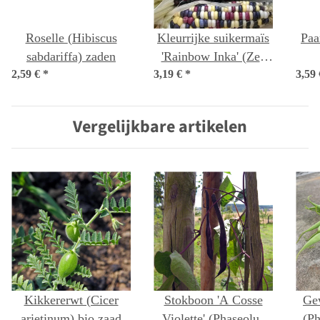
Roselle (Hibiscus
Kleurrijke suikermaïs
Paa
sabdariffa) zaden
'Rainbow Inka' (Zea
2,59 €
*
3,19 €
mays) bio zaad
*
3,59
"
(Pi
Vergelijkbare artikelen
Kikkererwt (Cicer
Stokboon 'A Cosse
Ge
arietinum) bio zaad
Violette' (Phaseolus
(Ph