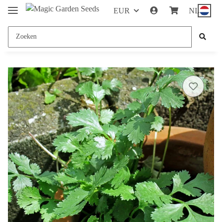
EUR
NL