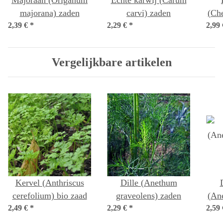
Majoraan (Origanum
Echte karwij (Carum
majorana) zaden
carvi) zaden
(Ch
2,39 €
*
2,29 €
*
2,99
he
Vergelijkbare artikelen
Kervel (Anthriscus
Dille (Anethum
cerefolium) bio zaad
graveolens) zaden
(An
2,49 €
*
2,29 €
*
2,59