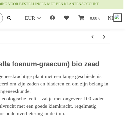
DING VOOR BESTELLINGEN MET EEN KLANTENACCOUNT
EUR
NL
0,00 €
ella foenum-graecum) bio zaad
 geneeskrachtige plant met een lange geschiedenis
erd om zijn zaden en bladeren en om zijn belang in
engeneeskunde.
 ecologische teelt – zakje met ongeveer 100 zaden.
ulvrucht met een goede kiemkracht, regelmatig
oor bodemverbetering in de tuin.