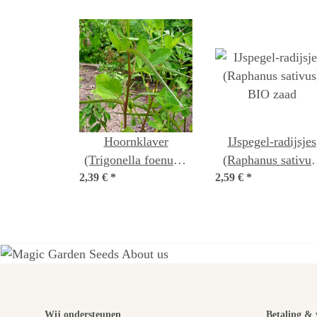
Hoornklaver
IJspegel-radijsjes
(Trigonella foenum-
(Raphanus sativus
2,39 €
graecum) zaden
*
2,59 €
*
BIO zaad
Wij ondersteunen
Betaling & 