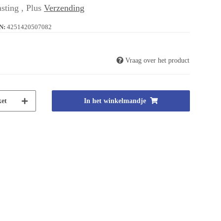
sting , Plus
Verzending
N:
4251420507082
Vraag over het product
et
In het winkelmandje