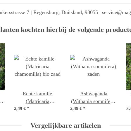
kersstrasse 7 | Regensburg, Duitsland, 93055 | service@ma
lanten kochten hierbij de volgende product
Echte kamille
Ashwaganda
a)
(Matricaria
(Withania somnifera)
2,49 €
chamomilla) bio zaad
*
2,49 €
*
zaden
3,
Vergelijkbare artikelen