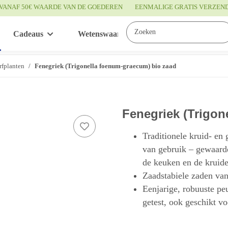
VANAF 50€ WAARDE VAN DE GOEDEREN
EENMALIGE GRATIS VERZEN
Cadeaus
Wetenswaardigheden
Service
rfplanten
Fenegriek (Trigonella foenum-graecum) bio zaad
Fenegriek (Trigon
Traditionele kruid- en
van gebruik – gewaarde
de keuken en de kruid
Zaadstabiele zaden van
Eenjarige, robuuste pe
getest, ook geschikt v