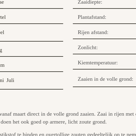
ae
Zaaidiepte:
tel
Plantafstand:
el
Rijen afstand:
Zonlicht:
g
Kiemtemperatuur:
cm
Zaaien in de volle grond:
ni
Juli
 vanaf maart direct in de volle grond zaaien. Zaai in rijen m
doen het ook goed op armere, licht zoute grond.
tikstof te binden en overtollige zouten gedeeltelijk op te nem