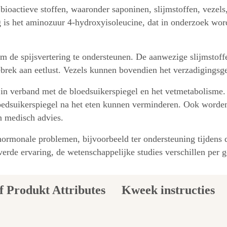
ioactieve stoffen, waaronder saponinen, slijmstoffen, vezels, 
s het aminozuur 4-hydroxyisoleucine, dat in onderzoek word
 om de spijsvertering te ondersteunen. De aanwezige slijmsto
gebrek aan eetlust. Vezels kunnen bovendien het verzadigingsg
in verband met de bloedsuikerspiegel en het vetmetabolisme.
oedsuikerspiegel na het eten kunnen verminderen. Ook worden
n medisch advies.
 hormonale problemen, bijvoorbeeld ter ondersteuning tijdens
verde ervaring, de wetenschappelijke studies verschillen per g
Kweek instructies