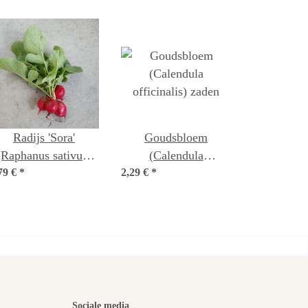
Radijs 'Sora'
Goudsbloem
(Raphanus sativus)
(Calendula
79 €
*
bio zaad
2,29 €
officinalis) zaden
*
Sociale media