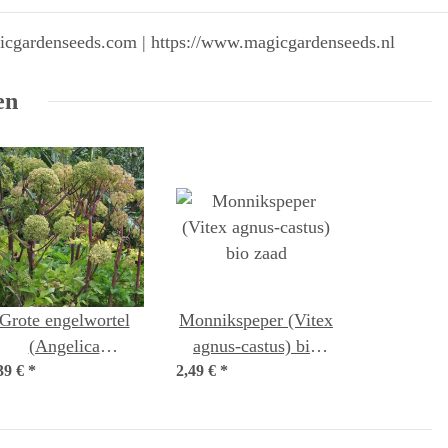
gicgardenseeds.com | https://www.magicgardenseeds.nl
en
Grote engelwortel
Monnikspeper (Vitex
(Angelica
agnus-castus) bio
39 €
archangelica)
*
2,49 €
*
zaad
biologisch zaad