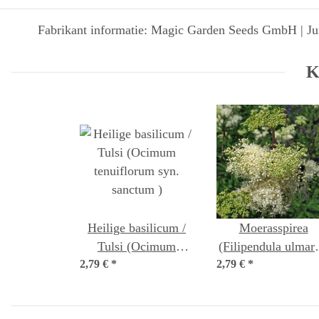
Fabrikant informatie: Magic Garden Seeds GmbH | Jun
K
Heilige basilicum /
Moerasspirea
Tulsi (Ocimum
(Filipendula ulmari
2,79 €
tenuiflorum syn.
*
2,79 €
*
bio zaad
sanctum )