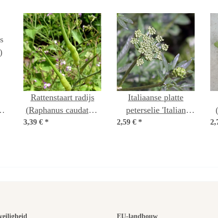
Rattenstaart radijs
Italiaanse platte
)
(Raphanus caudatus)
peterselie 'Italian
3,39 €
*
bio zaad
2,59 €
Giant' (Petroselinum
*
2,
crispum) bio zaad
veiligheid
EU-landbouw