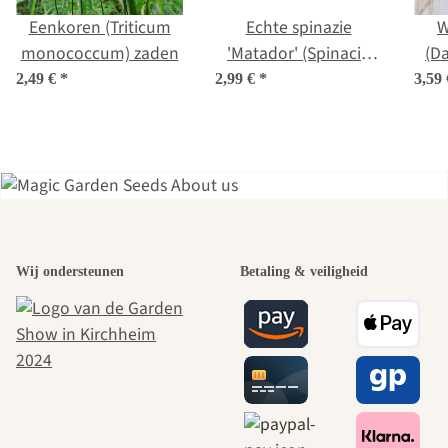
Eenkoren (Triticum
Echte spinazie
W
monococcum) zaden
'Matador' (Spinacia
(Da
oleracea) bio zaad
2,49 €
*
2,99 €
*
3,59
Een van de
Wij ondersteunen
Betaling & veiligheid
mooiste paden
naar onszelf
leidt door de