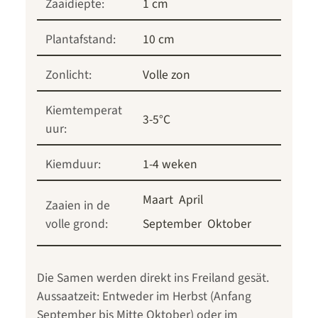
Zaaidiepte:
1 cm
Plantafstand:
10 cm
Zonlicht:
Volle zon
Kiemtemperat
3-5°C
uur:
Kiemduur:
1-4 weken
Maart
April
Zaaien in de
volle grond:
September
Oktober
Die Samen werden direkt ins Freiland gesät.
Aussaatzeit: Entweder im Herbst (Anfang
September bis Mitte Oktober) oder im