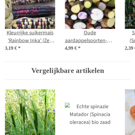
Kleurrijke suikermaïs
Oude
S
'Rainbow Inka' (Zea
aardappelsoorten-mix
(S
mays) bio zaad
(Solanum tuberosum)
3,19 €
*
4,99 €
*
2,39
zaden
Vergelijkbare artikelen