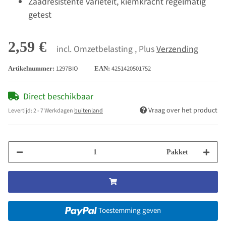
Zaadresistente variëteit, kiemkracht regelmatig
getest
2,59 €
incl. Omzetbelasting , Plus
Verzending
1297BIO
4251420501752
Artikelnummer:
EAN:
Direct beschikbaar
Vraag over het product
Levertijd:
2 - 7 Werkdagen
buitenland
Pakket
Toestemming geven