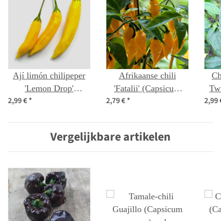
Ají limón chilipeper
Afrikaanse chili
Ch
'Lemon Drop'
'Fatalii' (Capsicum
Twi
2,99 €
*
2,79 €
*
2,99
(Capsicum baccatum)
chinense) zaden
f
zaden
Vergelijkbare artikelen