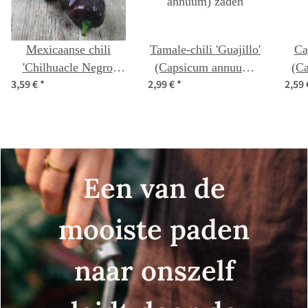
Mexicaanse chili
Tamale-chili 'Guajillo'
Ca
'Chilhuacle Negro'
(Capsicum annuum)
(C
3,59 €
*
2,99 €
*
2,59
(Capsicum annuum)
zaden
zaden
Een van de
mooiste paden
naar onszelf