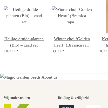
Heilige druïde-planten
Winter choi ‘Golden
Keu
(Bio) – zaad set
Heart’ (Brassica rapa
he
10,99 €
*
3,19 €
var. chinensis)
*
8,99
biologisch zaad
Een van de
Wij ondersteunen
Betaling & veiligheid
mooiste paden