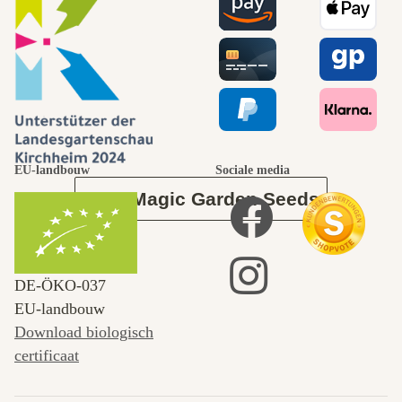
naar onszelf
leidt door de
tuin.
EU-landbouw
Sociale media
Over Magic Garden Seeds
DE‑ÖKO‑037
EU-landbouw
Download biologisch
certificaat