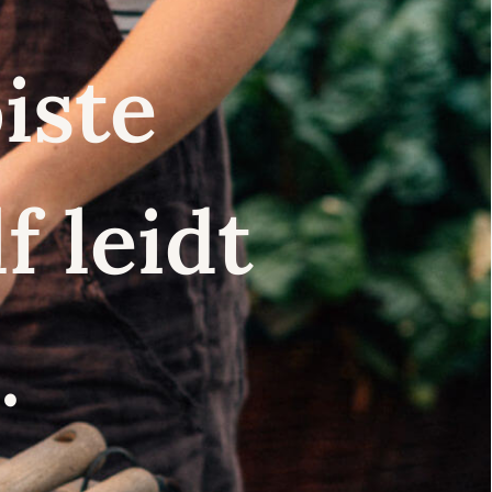
iste
f leidt
.