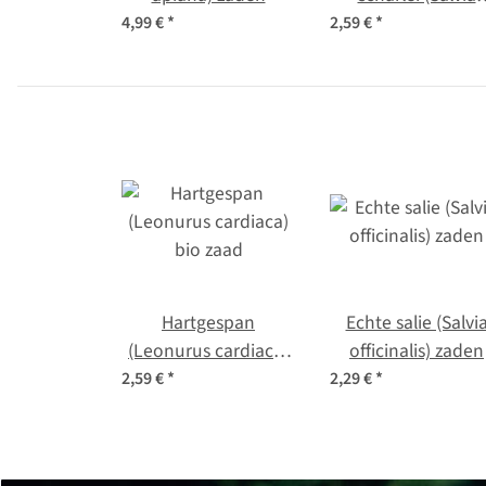
sclarea) Bio zaad
4,99 €
*
2,59 €
*
Hartgespan
Echte salie (Salvi
(Leonurus cardiaca)
officinalis) zaden
bio zaad
2,59 €
*
2,29 €
*