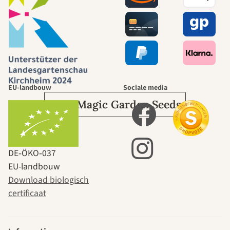
naar onszelf
leidt door de
tuin.
EU-landbouw
Sociale media
Over Magic Garden Seeds
DE‑ÖKO‑037
EU-landbouw
Download biologisch
certificaat