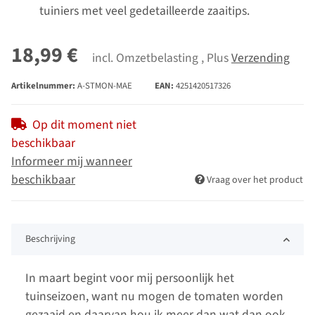
tuiniers met veel gedetailleerde zaaitips.
18,99 €
incl. Omzetbelasting , Plus
Verzending
Artikelnummer:
A-STMON-MAE
EAN:
4251420517326
Op dit moment niet
beschikbaar
Informeer mij wanneer
beschikbaar
Vraag over het product
Beschrijving
In maart begint voor mij persoonlijk het
tuinseizoen, want nu mogen de tomaten worden
gezaaid en daarvan hou ik meer dan wat dan ook.