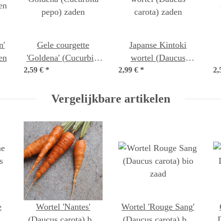
Gele courgette
Japanse Kintoki
en
'Goldena' (Cucurbita
wortel (Daucus
2,59 €
pepo) zaden
*
2,99 €
carota) zaden
*
2,
Vergelijkbare artikelen
e
Wortel 'Nantes'
Wortel 'Rouge Sang'
s
(Daucus carota) bio
(Daucus carota) bio