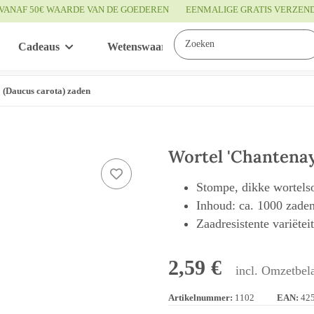
VANAF 50€ WAARDE VAN DE GOEDEREN
EENMALIGE GRATIS VERZEN
Cadeaus
Wetenswaardigheden
Service
 (Daucus carota) zaden
Wortel 'Chantenay
Stompe, dikke wortels
Inhoud: ca. 1000 zade
Zaadresistente variëtei
2,59 €
incl. Omzetbela
Artikelnummer:
1102
EAN:
42