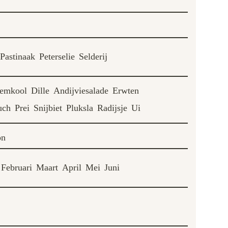
Pastinaak
Peterselie
Selderij
emkool
Dille
Andijviesalade
Erwten
uch
Prei
Snijbiet
Pluksla
Radijsje
Ui
on
Februari
Maart
April
Mei
Juni