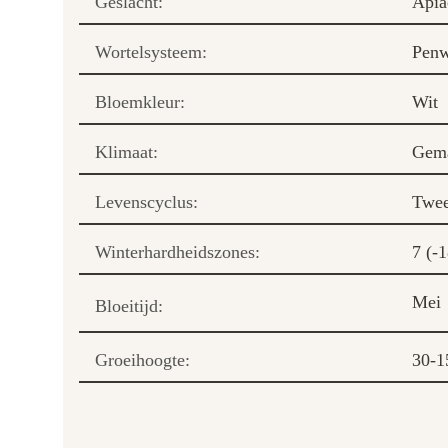
Geslacht:
Apia
Wortelsysteem:
Penw
Bloemkleur:
Wit
Klimaat:
Gema
Levenscyclus:
Twee
Winterhardheidszones:
7 (-1
Mei
Bloeitijd:
Groeihoogte:
30-1