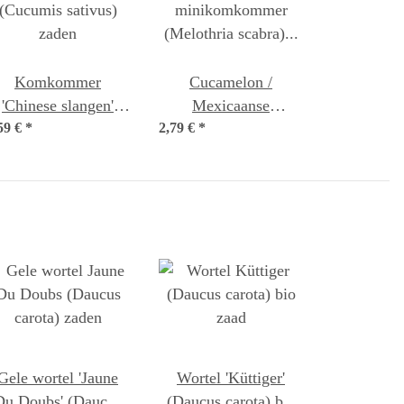
Komkommer
Cucamelon /
'Chinese slangen'
Mexicaanse
59 €
(Cucumis sativus)
*
2,79 €
minikomkommer
*
zaden
(Melothria scabra)
zaden
Gele wortel 'Jaune
Wortel 'Küttiger'
Du Doubs' (Daucus
(Daucus carota) bio