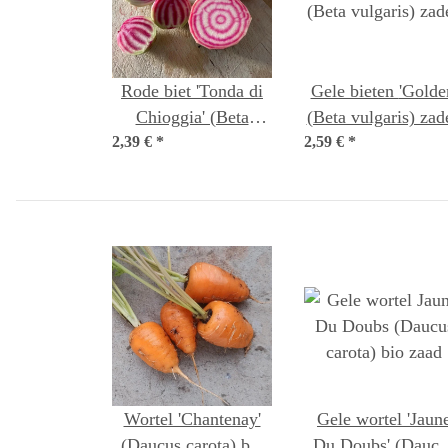
Rode biet 'Tonda di
Gele bieten 'Golden'
Chioggia' (Beta
(Beta vulgaris) zad
2,39 €
vulgaris) zaden
*
2,59 €
*
Wortel 'Chantenay'
Gele wortel 'Jaun
(Daucus carota) bio
Du Doubs' (Daucu