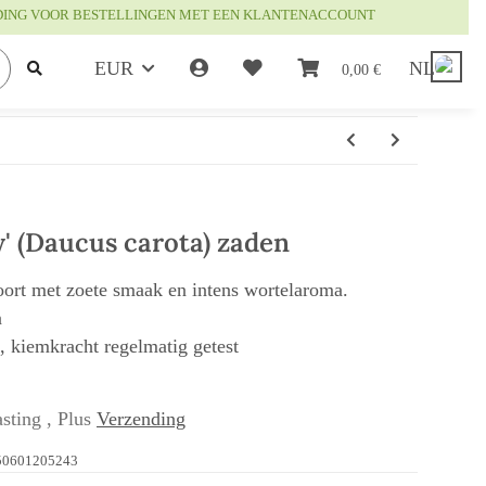
DING VOOR BESTELLINGEN MET EEN KLANTENACCOUNT
EUR
NL
0,00 €
' (Daucus carota) zaden
oort met zoete smaak en intens wortelaroma.
n
t, kiemkracht regelmatig getest
sting , Plus
Verzending
50601205243