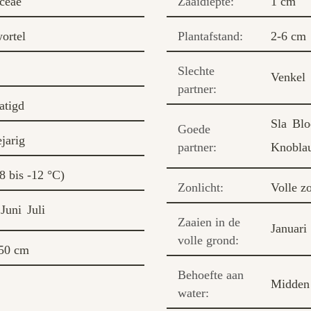
ceae
Zaaidiepte:
1 cm
ortel
Plantafstand:
2-6 cm
Slechte
Venkel
partner:
tigd
Sla
Blo
Goede
jarig
partner:
Knobla
8 bis -12 °C)
Zonlicht:
Volle z
Juni
Juli
Zaaien in de
Januari
volle grond:
50 cm
Behoefte aan
Midden
water: