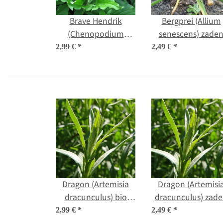
Brave Hendrik
Bergprei (Allium
(Chenopodium
senescens) zade
bonus-henricus) bio
2,99 €
*
2,49 €
*
zaad
Dragon (Artemisia
Dragon (Artemisi
dracunculus) bio
dracunculus) zad
zaad
2,99 €
*
2,49 €
*