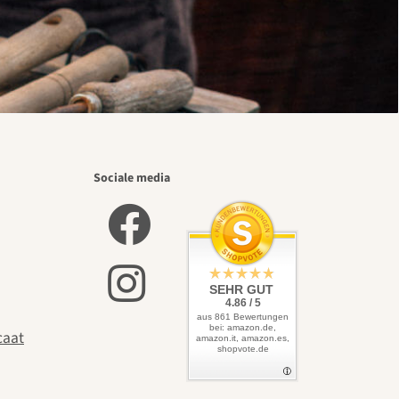
Sociale media
SEHR GUT
4.86 / 5
aus 861 Bewertungen
bei: amazon.de,
caat
amazon.it, amazon.es,
shopvote.de