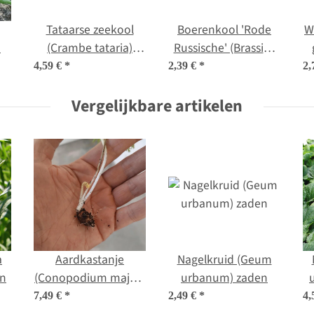
Tataarse zeekool
Boerenkool 'Rode
W
n
(Crambe tataria)
Russische' (Brassica
zaden
napus var. pabularia)
4,59 €
*
2,39 €
*
2,
zaden
Vergelijkbare artikelen
a
Aardkastanje
Nagelkruid (Geum
en
(Conopodium majus)
urbanum) zaden
zaden
7,49 €
*
2,49 €
*
4,