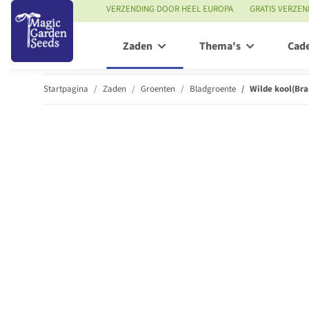
VERZENDING DOOR HEEL EUROPA
GRATIS VERZEN
Zaden
Thema's
Cad
Startpagina
Zaden
Groenten
Bladgroente
Wilde kool(Bra