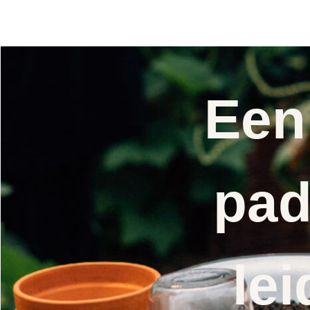
Een
pad
lei