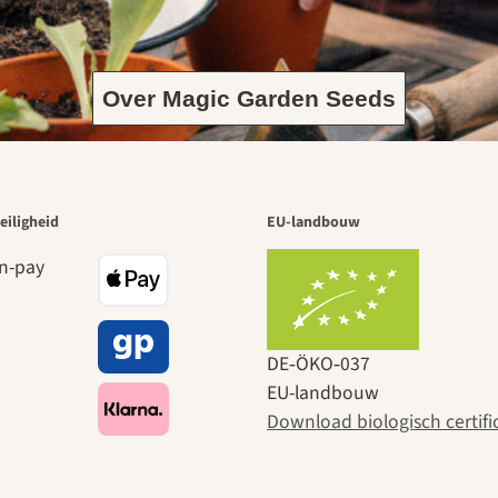
Over Magic Garden Seeds
eiligheid
EU-landbouw
DE‑ÖKO‑037
EU-landbouw
Download biologisch certifi