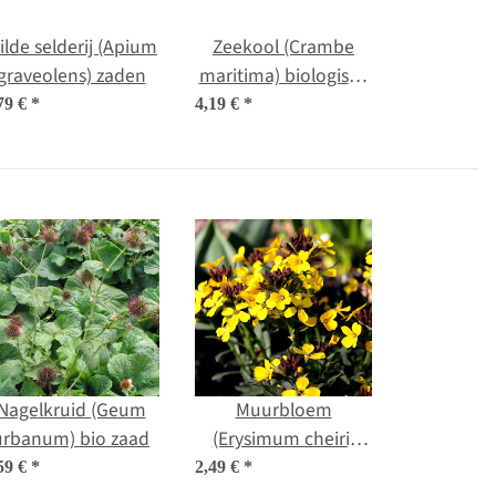
ilde selderij (Apium
Zeekool (Crambe
graveolens) zaden
maritima) biologisch
zaad
79 €
*
4,19 €
*
Nagelkruid (Geum
Muurbloem
urbanum) bio zaad
(Erysimum cheiri)
zaden
59 €
*
2,49 €
*