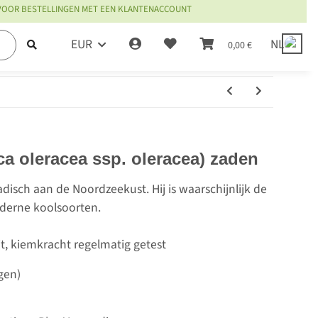
 VOOR BESTELLINGEN MET EEN KLANTENACCOUNT
EUR
NL
0,00 €
ca oleracea ssp. oleracea) zaden
adisch aan de Noordzeekust. Hij is waarschijnlijk de
derne koolsoorten.
it, kiemkracht regelmatig getest
gen)