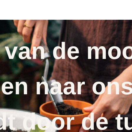
 van de moo
en naar ons
dt door de t