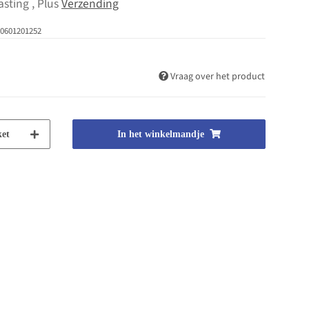
asting , Plus
Verzending
0601201252
Vraag over het product
et
In het winkelmandje