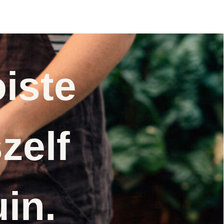
iste
zelf
uin.