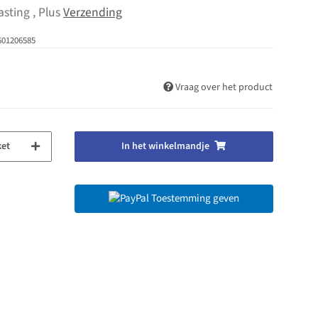
asting , Plus
Verzending
601206585
Vraag over het product
ket
In het winkelmandje
Toestemming geven