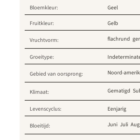
Bloemkleur:
Geel
Fruitkleur:
Gelb
flachrund
ger
Vruchtvorm:
Groeitype:
Indeterminate
Noord-ameri
Gebied van oorsprong:
Gematigd
Su
Klimaat:
Levenscyclus:
Eenjarig
Juni
Juli
Aug
Bloeitijd: