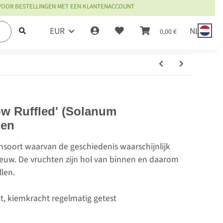
 VOOR BESTELLINGEN MET EEN KLANTENACCOUNT
EUR
NL
0,00 €
ow Ruffled' (Solanum
den
soort waarvan de geschiedenis waarschijnlijk
eeuw. De vruchten zijn hol van binnen en daarom
llen.
it, kiemkracht regelmatig getest