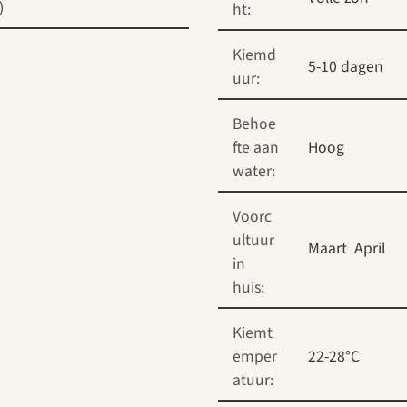
)
ht:
Kiemd
5-10 dagen
uur:
Behoe
fte aan
Hoog
water:
Voorc
ultuur
Maart
April
in
huis:
Kiemt
emper
22-28°C
atuur: