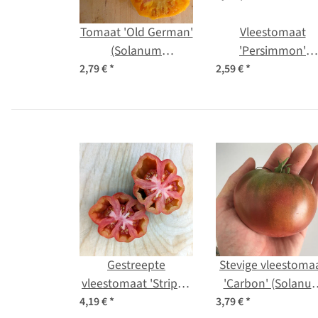
Tomaat 'Old German'
Vleestomaat
(Solanum
'Persimmon'
lycopersicum) zaden
(Solanum
2,79 €
*
2,59 €
*
lycopersicum) zad
Gestreepte
Stevige vleestoma
vleestomaat 'Striped
'Carbon' (Solanu
Stuffer' (Solanum
lycopersicum) zad
4,19 €
*
3,79 €
*