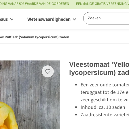
DING VANAF 50€ WAARDE VAN DE GOEDEREN
EENMALIGE GRATIS VERZENDING
eaus
Wetenswaardigheden
Service
ow Ruffled' (Solanum lycopersicum) zaden
Vleestomaat 'Yell
lycopersicum) za
Een zeer oude tomaten
teruggaat tot de 17e 
zeer geschikt om te vu
Inhoud: ca. 10 zaden
Zaadresistente variëte