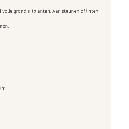
f volle grond uitplanten. Aan steunen of linten
enen.
cum