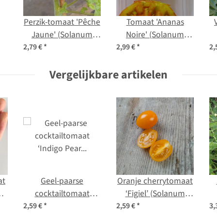
Perzik-tomaat 'Pêche
Tomaat 'Ananas
Jaune' (Solanum
Noire' (Solanum
lycopersicum) bio
lycopersicum) zaden
2,79 €
*
2,99 €
*
2,
en
zaad
Vergelijkbare artikelen
at
Geel-paarse
Oranje cherrytomaat
m
cocktailtomaat
‘Figiel’ (Solanum
en
‘Indigo Pear Drops’
lycopersicum)
l
2,59 €
*
2,59 €
*
3,