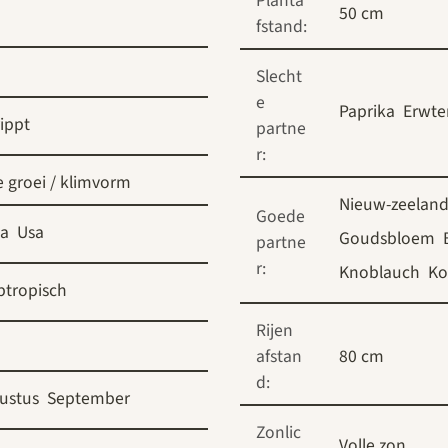
Planta
50 cm
fstand:
Slecht
e
Paprika
Erwte
ippt
partne
r:
 groei / klimvorm
Nieuw-zeeland
Goede
ka
Usa
Goudsbloem
partne
r:
Knoblauch
Ko
btropisch
Rijen
afstan
80 cm
d:
ustus
September
Zonlic
Volle zon