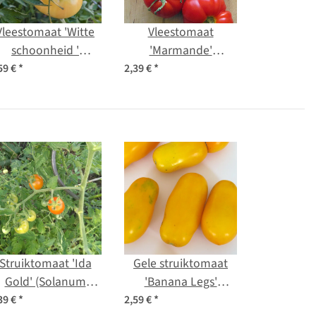
Vleestomaat 'Witte
Vleestomaat
schoonheid '
'Marmande'
(Solanum
(Solanum
59 €
*
2,39 €
*
lycopersicum) bio
lycopersicum) zaden
zaad
Struiktomaat 'Ida
Gele struiktomaat
Gold' (Solanum
'Banana Legs'
ycopersicum) zaden
(Solanum
39 €
*
2,59 €
*