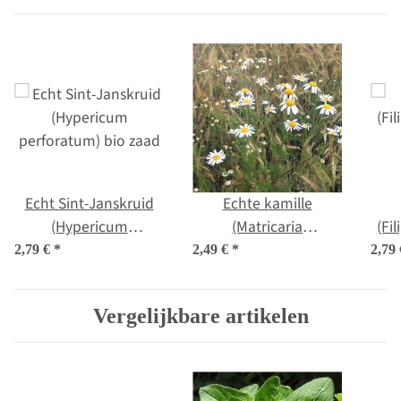
Echt Sint-Janskruid
Echte kamille
(Hypericum
(Matricaria
(Fi
perforatum) bio zaad
chamomilla) bio zaad
2,79 €
*
2,49 €
*
2,79
Vergelijkbare artikelen