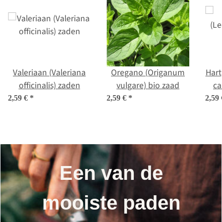
Valeriaan (Valeriana
Oregano (Origanum
Hart
officinalis) zaden
vulgare) bio zaad
ca
2,59 €
*
2,59 €
*
2,59
Een van de
mooiste paden