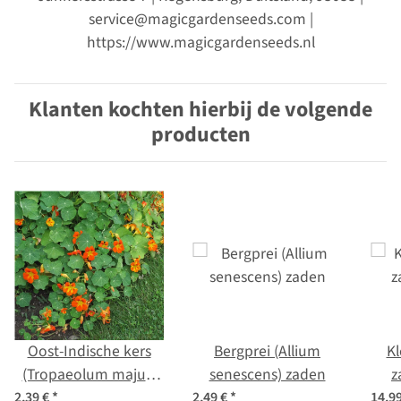
service@magicgardenseeds.com |
https://www.magicgardenseeds.nl
Klanten kochten hierbij de volgende
producten
Oost-Indische kers
Bergprei (Allium
Kl
(Tropaeolum majus)
senescens) zaden
z
zaden
2,39 €
*
2,49 €
*
14,9